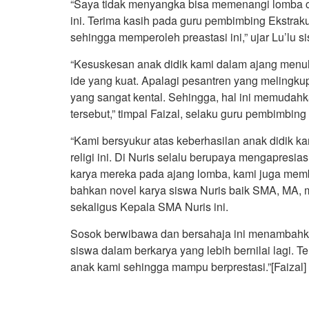
“Saya tidak menyangka bisa memenangi lomba cipt
ini. Terima kasih pada guru pembimbing Ekstraku
sehingga memperoleh preastasi ini,” ujar Lu’lu s
“Kesuskesan anak didik kami dalam ajang menulis
ide yang kuat. Apalagi pesantren yang melingku
yang sangat kental. Sehingga, hal ini memudahka
tersebut,” timpal Faizal, selaku guru pembimbing J
“Kami bersyukur atas keberhasilan anak didik kam
religi ini. Di Nuris selalu berupaya mengapresia
karya mereka pada ajang lomba, kami juga memb
bahkan novel karya siswa Nuris baik SMA, MA, 
sekaligus Kepala SMA Nuris ini.
Sosok berwibawa dan bersahaja ini menambahk
siswa dalam berkarya yang lebih bernilai lagi.
anak kami sehingga mampu berprestasi.”[Faizal]