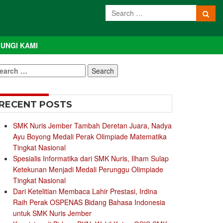
UNGI KAMI
earch
r:
RECENT POSTS
SMK Nuris Jember Tambah Deretan Juara, Nadya
Ayu Boyong Medali Perak Olimpiade Matematika
Tingkat Nasional
Spesialis Informatika dari SMK Nuris, Ilham Sulap
Ketekunan Menjadi Medali Perunggu Olimpiade
Tingkat Nasional
Dari Ketelitian Membaca Lahir Prestasi, Irdina
Raih Perak OSPENAS Bidang Bahasa Indonesia
untuk SMK Nuris Jember