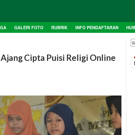
AGA
GALERI FOTO
RUBRIK
INFO PENDAFTARAN
HUB
S
fo
Ajang Cipta Puisi Religi Online