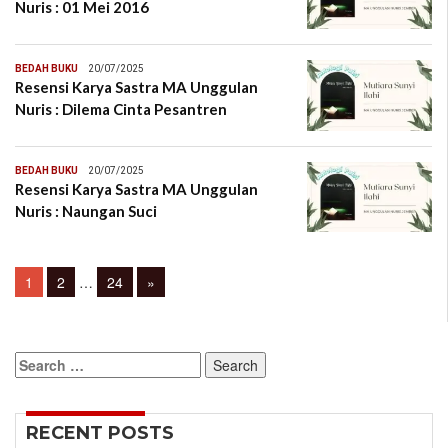
Nuris : 01 Mei 2016
BEDAH BUKU
20/07/2025
Resensi Karya Sastra MA Unggulan
Nuris : Dilema Cinta Pesantren
BEDAH BUKU
20/07/2025
Resensi Karya Sastra MA Unggulan
Nuris : Naungan Suci
Posts
Page
Page
Page
1
2
…
24
»
navigation
Search
for:
RECENT POSTS