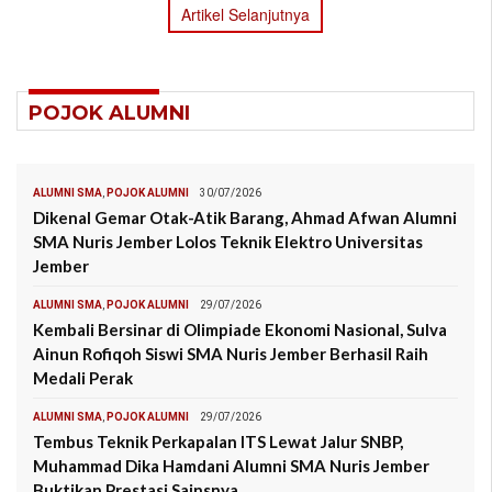
Artikel Selanjutnya
POJOK ALUMNI
ALUMNI SMA
,
POJOK ALUMNI
30/07/2026
Dikenal Gemar Otak-Atik Barang, Ahmad Afwan Alumni
SMA Nuris Jember Lolos Teknik Elektro Universitas
Jember
ALUMNI SMA
,
POJOK ALUMNI
29/07/2026
Kembali Bersinar di Olimpiade Ekonomi Nasional, Sulva
Ainun Rofiqoh Siswi SMA Nuris Jember Berhasil Raih
Medali Perak
ALUMNI SMA
,
POJOK ALUMNI
29/07/2026
Tembus Teknik Perkapalan ITS Lewat Jalur SNBP,
Muhammad Dika Hamdani Alumni SMA Nuris Jember
Buktikan Prestasi Sainsnya