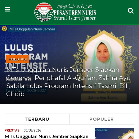
PRESTASI
PRESTASI
PRESTASI
BERITA
PRESTASI
PRESTASI
PRESTASI
PRESTASI
PRESTASI
PRESTASI
MTs Unggulan Nuris Jember Siapkan
SMP Nuris Jember Kembali
Generasi Penghafal Al-Qur’an, Zahira Ayu
MTs Unggulan Nuris Jember Cetak
Bukan Cuma Murid yang Belajar! Guru MI
Mengguncang Porseni, M. Faza
SMP Nuris Jember Tak Henti Cetak
SMP Nuris Jember Lahirkan Talenta
Saat Prestasi Mengetuk Pintu, SMP
Nulis, Berkarya, Terus Juara! Shabrina
Wafiq dan Tim Auto Juara! Futsal MA
SMK Nuris Bangga! Kepemimpinan dan
Sabila Lulus Program Intensif Tasmi’ Bil
Generasi Qur’ani, Zahran Ravi Akbar
Unggulan Nuris Mantapkan Diri Lewat
Ramadhan Buktikan Talenta Futsal
Bintang Lapangan, M. Ragil Andreawan
Futsal Menjanjikan, Nabhan Azmi Dafaf
Nuris Jember Lahirkan Juara 3 Olimpiade
Bawa Nama MA Unggulan Nuris Jember
Unggulan Nuris Jember Bawa Pulang
Ketekunan Antar Desta Raih Perak
Ghoib
Lulus Program Intensif Tasmi’ Bil Ghoib
Diklat Penuh Empati!
Muda Siap Bersinar
Buktikan Mental Juara di Porseni 2026
Siap Bidik Prestasi Lebih Tinggi
IPA Festival Anak Gemilang
Bersinar di LKTI Jatim
Trofi PORSENI UIJ 2026
OSPAN Nasional Bidang PKN
TERBARU
POPULER
PRESTASI
06/08/2026
MTs Unggulan Nuris Jember Siapkan