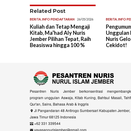
Related Post
BERITA
,
INFO PENDAFTARAN
26/05/2026
BERITA
,
INFO P
Kuliah dan Tetap Mengaji
Pengumum
Kitab, Ma’had Aly Nuris
Unggulan
Jember Pilihan Tepat, Raih
Nuris Gel
Beasiswa hingga 100 %
Cekidot!
Pesantren Nuris Jember berkonsentrasi mengembangk
program unggulan Aswaja, Kitab Kuning, Bahtsul Masail, Tahf
Qur'an, Sains, Bahasa Arab & Inggris
Jl Pangandaran 48 Antirogo Sumbersari Kabupaten Jember,
Jawa Timur 68125 Indonesia
+62 331 339544
yayasannurisjember@gmail.com