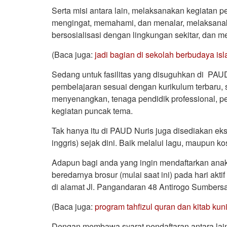
Serta misi antara lain, melaksanakan kegiata
mengingat, memahami, dan menalar, melaksan
bersosialisasi dengan lingkungan sekitar, dan
(Baca juga:
jadi bagian di sekolah berbudaya isla
Sedang untuk fasilitas yang disuguhkan di PAUD
pembelajaran sesuai dengan kurikulum terbaru, 
menyenangkan, tenaga pendidik professional, pem
kegiatan puncak tema.
Tak hanya itu di PAUD Nuris juga disediakan eks
inggris) sejak dini. Baik melalui lagu, maupun 
Adapun bagi anda yang ingin mendaftarkan anak
beredarnya brosur (mulai saat ini) pada hari ak
di alamat Jl. Pangandaran 48 Antirogo Sumbersa
(Baca juga:
program tahfizul quran dan kitab kun
Dengan membawa syarat pendaftaran antara lain m