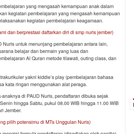
n pembelajaran yang mengasah kemampuan anak dalam
akan kegiatan pembelajaran yang mengasah kemampuan
 melaksanakan kegiatan pembelajaran keagamaan.
mi dan berprestasi daftarkan diri di smp nuris jember)
 Nuris untuk menunjang pembelajaran antara lain,
sarana belajar dan bermain yang luas dan
belajaran Al Quran metode tilawati, outing class, dan
trakurikuler yakni kiddie’s play (pembelajaran bahasa
kosa kata ringan menggunakan alat peraga.
-anaknya di PAUD Nuris, pendaftaran dibuka sejak
tif Senin hingga Sabtu, pukul 08.00 WIB hingga 11.00 WIB
ri Jember.
ing pilih potensimu di MTs Unggulan Nuris)
engisi formulir pendaftaran (disediakan oleh panitia),