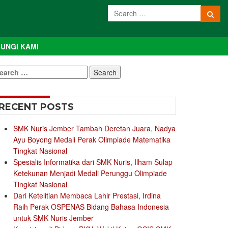
UNGI KAMI
earch
r:
RECENT POSTS
SMK Nuris Jember Tambah Deretan Juara, Nadya
Ayu Boyong Medali Perak Olimpiade Matematika
Tingkat Nasional
Spesialis Informatika dari SMK Nuris, Ilham Sulap
Ketekunan Menjadi Medali Perunggu Olimpiade
Tingkat Nasional
Dari Ketelitian Membaca Lahir Prestasi, Irdina
Raih Perak OSPENAS Bidang Bahasa Indonesia
untuk SMK Nuris Jember