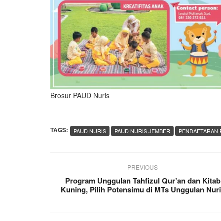
Brosur PAUD Nuris
TAGS:
PAUD NURIS
PAUD NURIS JEMBER
PENDAFTARAN 
PREVIOUS
Program Unggulan Tahfizul Qur’an dan Kitab
Kuning, Pilih Potensimu di MTs Unggulan Nur