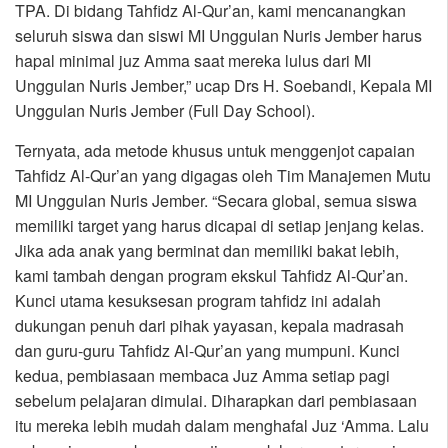
TPA. Di bidang Tahfidz Al-Qur’an, kami mencanangkan
seluruh siswa dan siswi MI Unggulan Nuris Jember harus
hapal minimal juz Amma saat mereka lulus dari MI
Unggulan Nuris Jember,” ucap Drs H. Soebandi, Kepala MI
Unggulan Nuris Jember (Full Day School).
Ternyata, ada metode khusus untuk menggenjot capaian
Tahfidz Al-Qur’an yang digagas oleh Tim Manajemen Mutu
MI Unggulan Nuris Jember. “Secara global, semua siswa
memiliki target yang harus dicapai di setiap jenjang kelas.
Jika ada anak yang berminat dan memiliki bakat lebih,
kami tambah dengan program ekskul Tahfidz Al-Qur’an.
Kunci utama kesuksesan program tahfidz ini adalah
dukungan penuh dari pihak yayasan, kepala madrasah
dan guru-guru Tahfidz Al-Qur’an yang mumpuni. Kunci
kedua, pembiasaan membaca Juz Amma setiap pagi
sebelum pelajaran dimulai. Diharapkan dari pembiasaan
itu mereka lebih mudah dalam menghafal Juz ‘Amma. Lalu