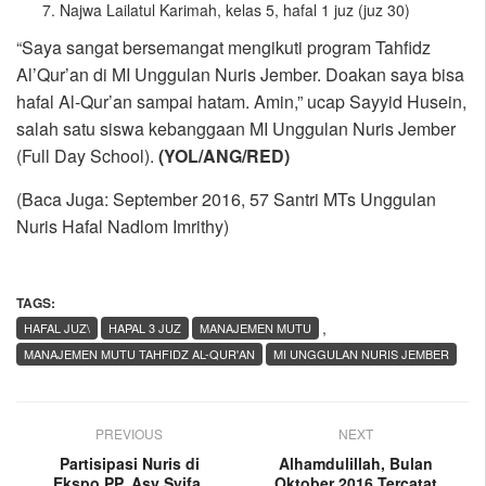
Najwa Lailatul Karimah, kelas 5, hafal 1 juz (juz 30)
“Saya sangat bersemangat mengikuti program Tahfidz
Al’Qur’an di MI Unggulan Nuris Jember. Doakan saya bisa
hafal Al-Qur’an sampai hatam. Amin,” ucap Sayyid Husein,
salah satu siswa kebanggaan MI Unggulan Nuris Jember
(Full Day School).
(YOL/ANG/RED)
(Baca Juga: September 2016, 57 Santri MTs Unggulan
Nuris Hafal Nadlom Imrithy)
TAGS:
,
HAFAL JUZ\
HAPAL 3 JUZ
MANAJEMEN MUTU
MANAJEMEN MUTU TAHFIDZ AL-QUR'AN
MI UNGGULAN NURIS JEMBER
PREVIOUS
NEXT
Partisipasi Nuris di
Alhamdulillah, Bulan
Ekspo PP. Asy Syifa,
Oktober 2016 Tercatat