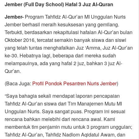
Jember (Full Day School) Hafal 3 Juz Al-Quran
Jember-
Program Tahfidz Al-Qur’an MI Unggulan Nuris
Jember berhasil meraih kesuksesan yang gemilang.
Terbukti, berdasarkan rekapitulasi hafalan Al-Qur’an bulan
Oktober 2016, tercatat semakin banyak siswa dan siswi
yang telah tuntas menghafalkan Juz ‘Amma, Juz Al-Qur’an
ke-30. Hebatnya lagi, beberapa dari mereka sudah
melampauinya, ada yang hafal 2 juz, bahkan 3 juz Al-
Qur’an.
(Baca Juga:
Profil Pondok Pesantren Nuris Jember
)
“Saya bahagia sekali mendapat laporan pencapaian
Tahfidz Al-Qur’an siswa dari Tim Manajemen Mutu MI
Unggulan Nuris. Saya sangat puas. Program ini sesuai
rencana bahkan melebihi dari rencana awal. Kami
membentuk tim penjamin mutu untuk 3 program unggulan;
Tahfidz Al-Qur’an, Tahfidz Nadlom Aqidatul Awam, dan