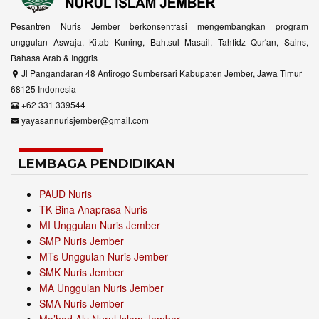
Pesantren Nuris Jember berkonsentrasi mengembangkan program
unggulan Aswaja, Kitab Kuning, Bahtsul Masail, Tahfidz Qur'an, Sains,
Bahasa Arab & Inggris
Jl Pangandaran 48 Antirogo Sumbersari Kabupaten Jember, Jawa Timur
68125 Indonesia
+62 331 339544
yayasannurisjember@gmail.com
LEMBAGA PENDIDIKAN
PAUD Nuris
TK Bina Anaprasa Nuris
MI Unggulan Nuris Jember
SMP Nuris Jember
MTs Unggulan Nuris Jember
SMK Nuris Jember
MA Unggulan Nuris Jember
SMA Nuris Jember
Ma’had Aly Nurul Islam Jember