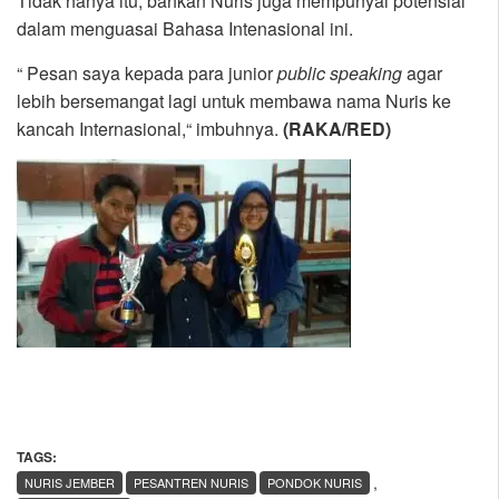
Tidak hanya itu, bahkan Nuris juga mempunyai potensial
dalam menguasai Bahasa Intenasional ini.
“ Pesan saya kepada para junior
public speaking
agar
lebih bersemangat lagi untuk membawa nama Nuris ke
kancah Internasional,“ imbuhnya.
(RAKA/RED)
TAGS:
,
NURIS JEMBER
PESANTREN NURIS
PONDOK NURIS