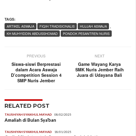
TAGS:
,
ARTIKEL ASWAJA
FIQIH TRADISIONALIS
HUJJAH ASWAJA
KH MUHYIDDIN ABDUSSHOMAD
PONDOK PESANTREN NURIS
PREVIOUS
NEXT
Siswa-siswi Berprestasi
Game Wayang Karya
dalam Acara Aswaja
SMK Nuris Jember Raih
D’competition Session 4
Juara di Udayana Bali
SMP Nuris Jember
RELATED POST
TAUSHIYAH SYAIKHUL MA'HAD
08/02/2025
Amaliah di Bulan Sya’ban
TAUSHIYAH SYAIKHUL MA'HAD
18/01/2025