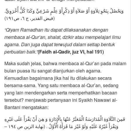
وَيَحْصُلُ بِنَحْوِ تِلاَوَةٍ أَوْ صَلاَةٍ أَوْ ذِكْرٍأَوْ عِلْمٍ شَرْعِيٍّ وَكَذَا كُلُّ أُخْرَوِيٍّ.
(فيض القدير، ج ٦، ص١٩١)
“Qiyam Ramadhan itu dapat dilaksanakan dengan
membaca al-Qur’an, shalat, dzikir atau mempelajari ilmu
agama. Dan juga dapat terwujud dalam setiap bentuk
perbuatan baik.”
(Faidh al-Qadir, juz VI, hal 191)
Maka sudah jelas, bahwa membaca al-Qur’an pada malam
bulan puasa itu sangat dianjurkan oleh agama.
Kemuadian bagaimana jika hal itu dilakukan secara
bersama-sama. Yang satu membaca al-Qur’an, sedang
yang lain mendengarkan serta memperhatikan bacaan
tersebut? menjawab pertanyaan ini Syaikh Nawawi al-
Bantani mengatakan:
فَمِنَ التَّلَاوَةِ الْمُدَارَسَةُ الْمُعَبَّرُ عَنْهَا بِالْإِدَارَةِ وَ هِيَ أَنْ يَقْرَأَ عَلَى غَيْرِهِ
وَيَقْرَأَ غَيْرُهُ عَلَيْهِ وَلَوْ غَيْرَ مَا قَرَأَهُ الْأَوَّلُ . (نهاية الزين ص ١٩٤ –