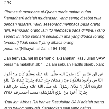
١٩٥)
“Termasuk membaca al-Qur’an (pada malam bulan
Ramadhan) adalah mudarasah, yang sering disebut pula
dengan iadarah. Yakni seseorang membaca pada orang
lain. Kemudian orang lain itu membaca pada dirinya. (Yang
seperti ini tetap sunnah) sekalipun apa yang dibaca (orang
tersebut) tidak seperti yang dibaca orang
pertama.”
(Nihayah al-Zain, 194-195)
Dan ternyata, hal ini pernah dilaksanakan Rasulullah SAW
bersama malaikat Jibril. Dalam sebuah Hadits disebutkan:
عَنِ ابْنِ عَبَّاسٍ أَنَّ رَسُوْلَ الله صَلَّى اللهُ عَلَيْهِ وَسَلَّمَ كاَنَ مِنْ أَجْوَادِ
النَّا سِ وَأَجْوَدُ مَايَكُوْنُ فِيْ رَمَضَانَ حِيْنَ يَلْقَاهُ جِبْرِيْلُ يَلْقَاهُ كُلَّ لَيْلَةٍ
يُدَارِسُهُ الْقُرْآنَ فَكَانَ رَسُوْلُ اللهِ صَلَّى اللهُ عَلَيْهِ وَسَلَّمَ حِيْنَ يَلقَاهُ
جِبْرِيْلُ أَجْوَدَ مِنْ الرِّيْحِ الْمُرْسَلَةِ.(مسند أحمد،رقم ٣٣٥٨
“Dari Ibn ‘Abbas RA bahwa Rasulullah SAW adalah orang
yang paling pemurah. Sedangkan saat yang paling