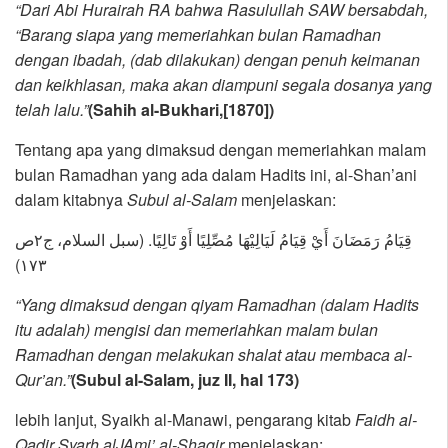
“Dari Abi Hurairah RA bahwa Rasulullah SAW bersabdah,
“Barang siapa yang memeriahkan bulan Ramadhan
dengan ibadah, (dab dilakukan) dengan penuh keimanan
dan keikhlasan, maka akan diampuni segala dosanya yang
telah lalu.”
(Sahih al-Bukhari,[1870])
Tentang apa yang dimaksud dengan memeriahkan malam
bulan Ramadhan yang ada dalam Hadits ini, al-Shan’ani
dalam kitabnya
Subul al-Salam
menjelaskan:
قِيَامُ رَمَضَانَ أَيْ قِيَامُ لَيَالِيْهَا مُصِّلِيًا أَوْ تَالِيًا. (سبل السلام، ج٢ص
١٧٣)
“Yang dimaksud dengan qiyam Ramadhan (dalam Hadits
itu adalah) mengisi dan memeriahkan malam bulan
Ramadhan dengan melakukan shalat atau membaca al-
Qur’an.”
(Subul al-Salam, juz II, hal 173)
lebih lanjut, Syaikh al-Manawi, pengarang kitab
Faidh al-
Qadir Syarh alJAmi’ al-Shagir
menjelaskan: