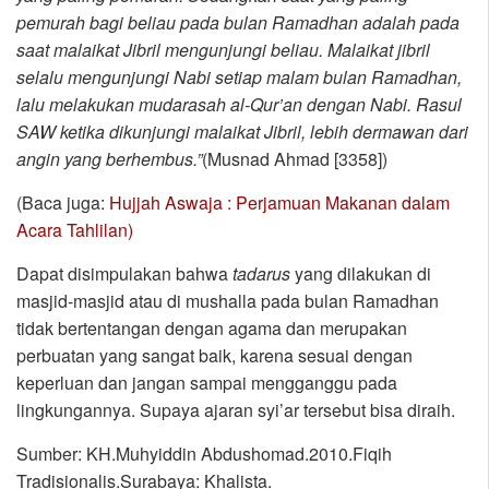
pemurah bagi beliau pada bulan Ramadhan adalah pada
saat malaikat Jibril mengunjungi beliau. Malaikat jibril
selalu mengunjungi Nabi setiap malam bulan Ramadhan,
lalu melakukan mudarasah al-Qur’an dengan Nabi. Rasul
SAW ketika dikunjungi malaikat Jibril, lebih dermawan dari
angin yang berhembus.”
(Musnad Ahmad [3358])
(Baca juga:
Hujjah Aswaja : Perjamuan Makanan dalam
Acara Tahlilan)
Dapat disimpulakan bahwa
tadarus
yang dilakukan di
masjid-masjid atau di mushalla pada bulan Ramadhan
tidak bertentangan dengan agama dan merupakan
perbuatan yang sangat baik, karena sesuai dengan
keperluan dan jangan sampai mengganggu pada
lingkungannya. Supaya ajaran syi’ar tersebut bisa diraih.
Sumber: KH.Muhyiddin Abdushomad.2010.Fiqih
Tradisionalis.Surabaya: Khalista.