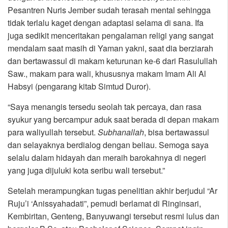
Pesantren Nuris Jember sudah terasah mental sehingga
tidak terlalu kaget dengan adaptasi selama di sana. Ifa
juga sedikit menceritakan pengalaman religi yang sangat
mendalam saat masih di Yaman yakni, saat dia berziarah
dan bertawassul di makam keturunan ke-6 dari Rasulullah
Saw., makam para wali, khususnya makam Imam Ali Al
Habsyi (pengarang kitab Simtud Duror).
“Saya menangis tersedu seolah tak percaya, dan rasa
syukur yang bercampur aduk saat berada di depan makam
para waliyullah tersebut.
Subhanallah
, bisa bertawassul
dan selayaknya berdialog dengan beliau. Semoga saya
selalu dalam hidayah dan meraih barokahnya di negeri
yang juga dijuluki kota seribu wali tersebut.”
Setelah merampungkan tugas penelitian akhir berjudul “Ar
Ruju’i ‘Anissyahadati”, pemudi berlamat di Ringinsari,
Kembiritan, Genteng, Banyuwangi tersebut resmi lulus dan