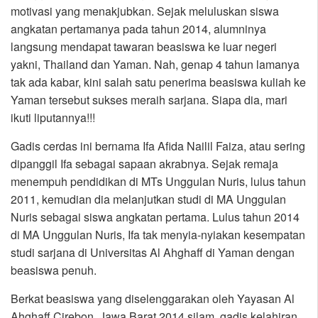
motivasi yang menakjubkan. Sejak meluluskan siswa
angkatan pertamanya pada tahun 2014, alumninya
langsung mendapat tawaran beasiswa ke luar negeri
yakni, Thailand dan Yaman. Nah, genap 4 tahun lamanya
tak ada kabar, kini salah satu penerima beasiswa kuliah ke
Yaman tersebut sukses meraih sarjana. Siapa dia, mari
ikuti liputannya!!!
Gadis cerdas ini bernama Ifa Afida Nailil Faiza, atau sering
dipanggil Ifa sebagai sapaan akrabnya. Sejak remaja
menempuh pendidikan di MTs Unggulan Nuris, lulus tahun
2011, kemudian dia melanjutkan studi di MA Unggulan
Nuris sebagai siswa angkatan pertama. Lulus tahun 2014
di MA Unggulan Nuris, Ifa tak menyia-nyiakan kesempatan
studi sarjana di Universitas Al Ahghaff di Yaman dengan
beasiswa penuh.
Berkat beasiswa yang diselenggarakan oleh Yayasan Al
Ahghaff Cirebon, Jawa Barat 2014 silam, gadis kelahiran