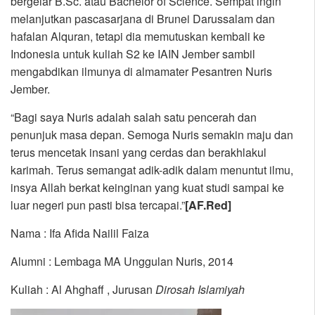
bergelar B.Sc. atau Bachelor of Science. Sempat ingin
melanjutkan pascasarjana di Brunei Darussalam dan
hafalan Alquran, tetapi dia memutuskan kembali ke
Indonesia untuk kuliah S2 ke IAIN Jember sambil
mengabdikan ilmunya di almamater Pesantren Nuris
Jember.
“Bagi saya Nuris adalah salah satu pencerah dan
penunjuk masa depan. Semoga Nuris semakin maju dan
terus mencetak insani yang cerdas dan berakhlakul
karimah. Terus semangat adik-adik dalam menuntut ilmu,
insya Allah berkat keinginan yang kuat studi sampai ke
luar negeri pun pasti bisa tercapai.”
[AF.Red]
Nama : Ifa Afida Nailil Faiza
Alumni : Lembaga MA Unggulan Nuris, 2014
Kuliah : Al Ahghaff , Jurusan
Dirosah Islamiyah