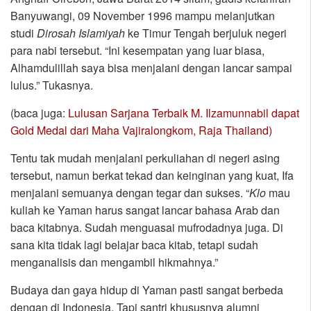
Banyuwangi, 09 November 1996 mampu melanjutkan
studi
Dirosah Islamiyah
ke Timur Tengah berjuluk negeri
para nabi tersebut. “Ini kesempatan yang luar biasa,
Alhamdulillah saya bisa menjalani dengan lancar sampai
lulus.” Tukasnya.
(baca juga:
Lulusan Sarjana Terbaik M. Ilzamunnabil dapat
Gold Medal dari Maha Vajiralongkom, Raja Thailand)
Tentu tak mudah menjalani perkuliahan di negeri asing
tersebut, namun berkat tekad dan keinginan yang kuat, Ifa
menjalani semuanya dengan tegar dan sukses. “
Klo
mau
kuliah ke Yaman harus sangat lancar bahasa Arab dan
baca kitabnya. Sudah menguasai mufrodadnya juga. Di
sana kita tidak lagi belajar baca kitab, tetapi sudah
menganalisis dan mengambil hikmahnya.”
Budaya dan gaya hidup di Yaman pasti sangat berbeda
dengan di Indonesia. Tapi santri khususnya alumni