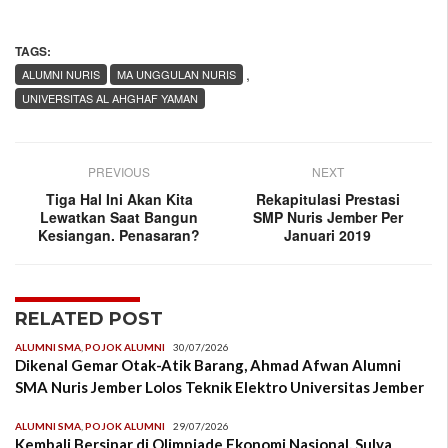
TAGS:
,
ALUMNI NURIS
MA UNGGULAN NURIS
UNIVERSITAS AL AHGHAF YAMAN
PREVIOUS
NEXT
Tiga Hal Ini Akan Kita
Rekapitulasi Prestasi
Lewatkan Saat Bangun
SMP Nuris Jember Per
Kesiangan. Penasaran?
Januari 2019
RELATED POST
ALUMNI SMA
,
POJOK ALUMNI
30/07/2026
Dikenal Gemar Otak-Atik Barang, Ahmad Afwan Alumni
SMA Nuris Jember Lolos Teknik Elektro Universitas Jember
ALUMNI SMA
,
POJOK ALUMNI
29/07/2026
Kembali Bersinar di Olimpiade Ekonomi Nasional, Sulva