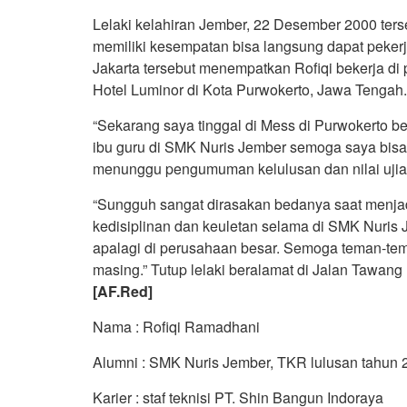
Lelaki kelahiran Jember, 22 Desember 2000 ter
memiliki kesempatan bisa langsung dapat peker
Jakarta tersebut menempatkan Rofiqi bekerja d
Hotel Luminor di Kota Purwokerto, Jawa Tengah.
“Sekarang saya tinggal di Mess di Purwokerto 
ibu guru di SMK Nuris Jember semoga saya bisa 
menunggu pengumuman kelulusan dan nilai ujian
“Sungguh sangat dirasakan bedanya saat menjadi 
kedisiplinan dan keuletan selama di SMK Nuris 
apalagi di perusahaan besar. Semoga teman-tem
masing.” Tutup lelaki beralamat di Jalan Tawan
[AF.Red]
Nama : Rofiqi Ramadhani
Alumni : SMK Nuris Jember, TKR lulusan tahun 
Karier : staf teknisi PT. Shin Bangun Indoraya