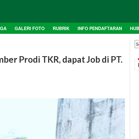
AGA
GALERI FOTO
RUBRIK
INFO PENDAFTARAN
HUB
S
fo
ber Prodi TKR, dapat Job di PT.