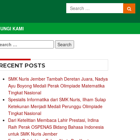
UNGI KAMI
earch
r:
RECENT POSTS
SMK Nuris Jember Tambah Deretan Juara, Nadya
Ayu Boyong Medali Perak Olimpiade Matematika
Tingkat Nasional
Spesialis Informatika dari SMK Nuris, Ilham Sulap
Ketekunan Menjadi Medali Perunggu Olimpiade
Tingkat Nasional
Dari Ketelitian Membaca Lahir Prestasi, Irdina
Raih Perak OSPENAS Bidang Bahasa Indonesia
untuk SMK Nuris Jember