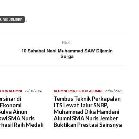
,
URIS JEMBER
NEXT
10 Sahabat Nabi Muhammad SAW Dijamin
Surga
OJOK ALUMNI
29/07/2026
ALUMNI SMA
,
POJOK ALUMNI
29/07/2026
rsinar di
Tembus Teknik Perkapalan
 Ekonomi
ITS Lewat Jalur SNBP,
Sulva Ainun
Muhammad Dika Hamdani
swi SMA Nuris
Alumni SMA Nuris Jember
hasil Raih Medali
Buktikan Prestasi Sainsnya