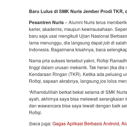
Baru Lulus di SMK Nuris Jember Prodi TKR, 
Pesantren Nuris
– Alumni Nuris terus memberika
karier, akademis, maupun kewirausahaan. Sepert
baru saja usai mengikuti Ujian Nasional Berbasi
lama menunggu, dia langsung dapat
job
di salah
Indonesia. Bagaimana kisahnya, baca selengka
Nama pria sukses tersebut yakni, Rofiqi Ramadh
tinggi dalam urusan mekanik. Tak heran jika dia 
Kendaraan Ringan (TKR). Ketika ada peluang unt
Rofiqi, sapaan akrabnya, langsung
jos
lolos menj
“Alhamdulillah berkat bekal selama di SMK Nuri
ayah, akhirnya saya bisa melewati serangkaian tes
dan wawancara bisa saya lewati dengan baik sehi
Rofiqi.
(baca juga:
Gagas Aplikasi Berbasis Android, Al