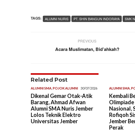
TAGS:
ALUMNI NURIS
PT. SHIN BANGUN INDORAYA
SMK N
PREVIOUS
Acara Muslimatan, Bid’ahkah?
Related Post
ALUMNI SMA
,
POJOK ALUMNI
30/07/2026
ALUMNI SMA
,
P
Dikenal Gemar Otak-Atik
Kembali Be
Barang, Ahmad Afwan
Olimpiade
Alumni SMA Nuris Jember
Nasional, 
Lolos Teknik Elektro
Rofiqoh Si
Universitas Jember
Jember Ber
Perak