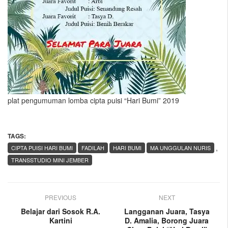
plat pengumuman lomba cipta puisi “Hari Bumi” 2019
TAGS:
,
CIPTA PUISI HARI BUMI
FADILAH
HARI BUMI
MA UNGGULAN NURIS
TRANSSTUDIO MINI JEMBER
PREVIOUS
NEXT
Belajar dari Sosok R.A.
Langganan Juara, Tasya
Kartini
D. Amalia, Borong Juara