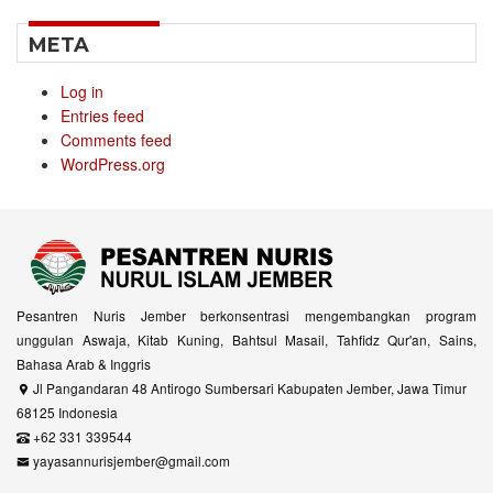
META
Log in
Entries feed
Comments feed
WordPress.org
Pesantren Nuris Jember berkonsentrasi mengembangkan program
unggulan Aswaja, Kitab Kuning, Bahtsul Masail, Tahfidz Qur'an, Sains,
Bahasa Arab & Inggris
Jl Pangandaran 48 Antirogo Sumbersari Kabupaten Jember, Jawa Timur
68125 Indonesia
+62 331 339544
yayasannurisjember@gmail.com