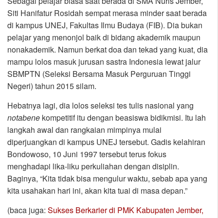
Sebagai pelajar biasa saat berada di SMA Nuris Jember,
Siti Hanifatur Rosidah sempat merasa minder saat berada
di kampus UNEJ, Fakultas Ilmu Budaya (FIB). Dia bukan
pelajar yang menonjol baik di bidang akademik maupun
nonakademik. Namun berkat doa dan tekad yang kuat, dia
mampu lolos masuk jurusan sastra Indonesia lewat jalur
SBMPTN (Seleksi Bersama Masuk Perguruan Tinggi
Negeri) tahun 2015 silam.
Hebatnya lagi, dia lolos seleksi tes tulis nasional yang
notabene
kompetitif itu dengan beasiswa bidikmisi. Itu lah
langkah awal dan rangkaian mimpinya mulai
diperjuangkan di kampus UNEJ tersebut. Gadis kelahiran
Bondowoso, 10 Juni 1997 tersebut terus fokus
menghadapi lika-liku perkuliahan dengan disiplin.
Baginya, “Kita tidak bisa mengulur waktu, sebab apa yang
kita usahakan hari ini, akan kita tuai di masa depan.”
(baca juga:
Sukses Berkarier di PMK Kabupaten Jember,