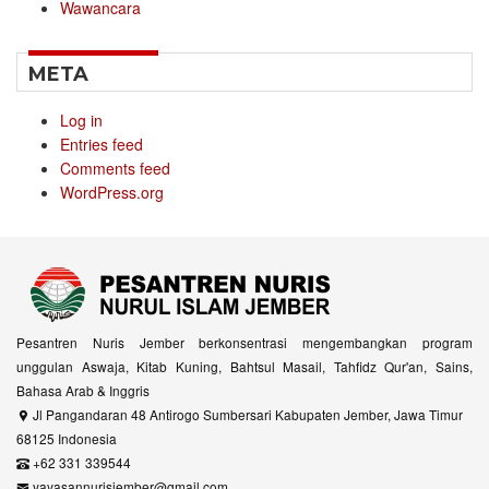
Wawancara
META
Log in
Entries feed
Comments feed
WordPress.org
Pesantren Nuris Jember berkonsentrasi mengembangkan program
unggulan Aswaja, Kitab Kuning, Bahtsul Masail, Tahfidz Qur'an, Sains,
Bahasa Arab & Inggris
Jl Pangandaran 48 Antirogo Sumbersari Kabupaten Jember, Jawa Timur
68125 Indonesia
+62 331 339544
yayasannurisjember@gmail.com