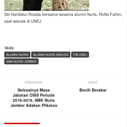
Siti Hanifatur Rosida bersama sesama alumni Nuris, Rofiki Fahim,
saat wisuda di UNEJ
TAGS:
,
ALUMNI NURIS
ALUMNI NURIS WISUDA
FIB UNEJ
SMA NURIS JEMBER
PREVIOUS
NEXT
Selesainya Masa
Benih Berakar
Jabatan OSIS Periode
2018-2019, SMK Nuris
Jember Adakan Pilkatos