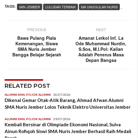
TAGS:
,
IAIN JEMBER
LULUSAN TERBAIK
MA UNGGULAN NURIS
PREVIOUS
NEXT
Bawa Pulang Piala
Amanat Letkol Inf. La
Kemenangan, Siswa
Ode Muhammad Nurdin,
SMA Nuris Jember
S.Sos, M.I.Pol: Kalian
Bangga Belajar Sejarah
Adalah Penerus Masa
Depan Bangsa
RELATED POST
ALUMNI SMA
,
POJOK ALUMNI
30/07/2026
Dikenal Gemar Otak-Atik Barang, Ahmad Afwan Alumni
SMA Nuris Jember Lolos Teknik Elektro Universitas Jember
ALUMNI SMA
,
POJOK ALUMNI
29/07/2026
Kembali Bersinar di Olimpiade Ekonomi Nasional, Sulva
Ainun Rofiqoh Siswi SMA Nuris Jember Berhasil Raih Medali