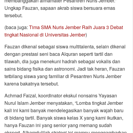
membanggakan almamater Pesantren Nuris Jember.”
Ungkap Fauzan, sapaan akrab siswa bersuara emas
tersebut.
(baca juga:
Tima SMA Nuris Jember Raih Juara 3 Debat
tingkat Nasional di Universitas Jember
)
Fauzan dikenal sebagai siswa multitalenta, selain dikenal
dengan prestasi seni baca Alquran seperti tartil dan
tilawah, dia juga menekuni hadrah sebagai vokalis dan
sains bidang fisika dan astronomi. Jadi tak heran, Fauzan
tetbilang siswa yang familiar di Pesantren Nuris Jember
karena bakatnya tersebut.
Achmad Faizal, koordinator ekskul nonsains Yayasan
Nurul Islam Jember menyatakan, “Lomba tingkat Jember
kali ini kami banyak mendelegasikan banyak wajah baru
di bidang tartil. Banyak siswa kelas X yang kami ikutkan,
hanya Fauzan ini yang senior yang memang sudah
ekspert. Alhamdulilah strategi ini mampu menggambarkan