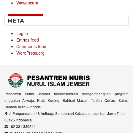
Wawancara
META
Log in
Entries feed
Comments feed
WordPress.org
Pesantren Nuris Jember berkonsentrasi mengembangkan program
unggulan Aswaja, Kitab Kuning, Bahtsul Masail, Tahfidz Qur'an, Sains,
Bahasa Arab & Inggris
Jl Pangandaran 48 Antirogo Sumbersari Kabupaten Jember, Jawa Timur
68125 Indonesia
+62 331 339544
yayasannurisjember@gmail.com