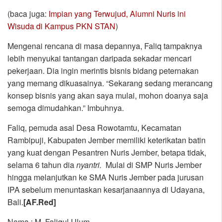
(baca juga:
Impian yang Terwujud, Alumni Nuris ini
Wisuda di Kampus PKN STAN
)
Mengenai rencana di masa depannya, Faliq tampaknya
lebih menyukai tantangan daripada sekadar mencari
pekerjaan. Dia ingin merintis bisnis bidang peternakan
yang memang dikuasainya. “Sekarang sedang merancang
konsep bisnis yang akan saya mulai, mohon doanya saja
semoga dimudahkan.” Imbuhnya.
Faliq, pemuda asal Desa Rowotamtu, Kecamatan
Rambipuji, Kabupaten Jember memiliki keterikatan batin
yang kuat dengan Pesantren Nuris Jember, betapa tidak,
selama 6 tahun dia
nyantri.
Mulai di SMP Nuris Jember
hingga melanjutkan ke SMA Nuris Jember pada jurusan
IPA sebelum menuntaskan kesarjanaannya di Udayana,
Bali.
[AF.Red]
Nama : M. Faliqul Ulum