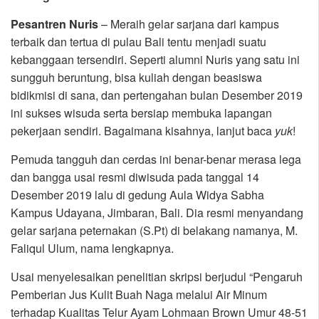
Pesantren Nuris
– Meraih gelar sarjana dari kampus
terbaik dan tertua di pulau Bali tentu menjadi suatu
kebanggaan tersendiri. Seperti alumni Nuris yang satu ini
sungguh beruntung, bisa kuliah dengan beasiswa
bidikmisi di sana, dan pertengahan bulan Desember 2019
ini sukses wisuda serta bersiap membuka lapangan
pekerjaan sendiri. Bagaimana kisahnya, lanjut baca
yuk
!
Pemuda tangguh dan cerdas ini benar-benar merasa lega
dan bangga usai resmi diwisuda pada tanggal 14
Desember 2019 lalu di gedung Aula Widya Sabha
Kampus Udayana, Jimbaran, Bali. Dia resmi menyandang
gelar sarjana peternakan (S.Pt) di belakang namanya, M.
Faliqul Ulum, nama lengkapnya.
Usai menyelesaikan penelitian skripsi berjudul “Pengaruh
Pemberian Jus Kulit Buah Naga melalui Air Minum
terhadap Kualitas Telur Ayam Lohmaan Brown Umur 48-51