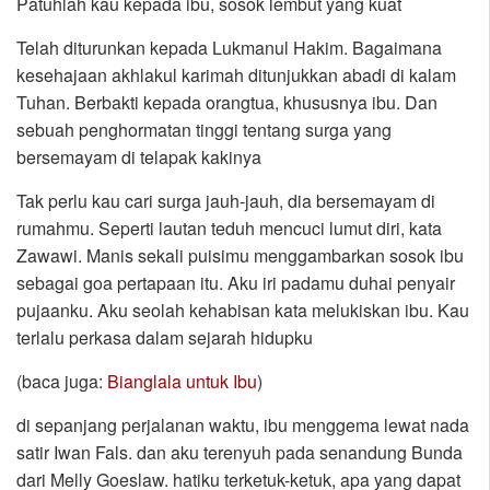
Patuhlah kau kepada ibu, sosok lembut yang kuat
Telah diturunkan kepada Lukmanul Hakim. Bagaimana
kesehajaan akhlakul karimah ditunjukkan abadi di kalam
Tuhan. Berbakti kepada orangtua, khususnya ibu. Dan
sebuah penghormatan tinggi tentang surga yang
bersemayam di telapak kakinya
Tak perlu kau cari surga jauh-jauh, dia bersemayam di
rumahmu. Seperti lautan teduh mencuci lumut diri, kata
Zawawi. Manis sekali puisimu menggambarkan sosok ibu
sebagai goa pertapaan itu. Aku iri padamu duhai penyair
pujaanku. Aku seolah kehabisan kata melukiskan ibu. Kau
terlalu perkasa dalam sejarah hidupku
(baca juga:
Bianglala untuk Ibu
)
di sepanjang perjalanan waktu, ibu menggema lewat nada
satir Iwan Fals. dan aku terenyuh pada senandung Bunda
dari Melly Goeslaw. hatiku terketuk-ketuk, apa yang dapat