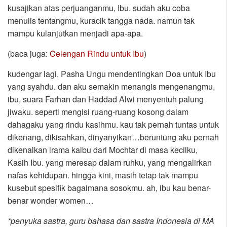
kusajikan atas perjuanganmu, Ibu. sudah aku coba
menulis tentangmu, kuracik tangga nada. namun tak
mampu kulanjutkan menjadi apa-apa.
(baca juga:
Celengan Rindu untuk Ibu
)
kudengar lagi, Pasha Ungu mendentingkan Doa untuk Ibu
yang syahdu. dan aku semakin menangis mengenangmu,
ibu, suara Farhan dan Haddad Alwi menyentuh palung
jiwaku. seperti mengisi ruang-ruang kosong dalam
dahagaku yang rindu kasihmu. kau tak pernah tuntas untuk
dikenang, dikisahkan, dinyanyikan…beruntung aku pernah
dikenalkan irama kalbu dari Mochtar di masa kecilku,
Kasih Ibu. yang meresap dalam ruhku, yang mengalirkan
nafas kehidupan. hingga kini, masih tetap tak mampu
kusebut spesifik bagaimana sosokmu. ah, ibu kau benar-
benar wonder women…
*penyuka sastra, guru bahasa dan sastra Indonesia di MA