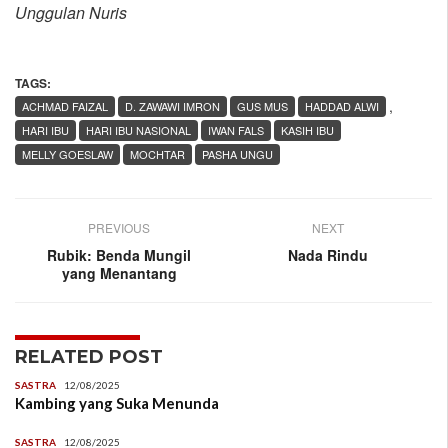
Unggulan Nuris
TAGS:
,
ACHMAD FAIZAL
D. ZAWAWI IMRON
GUS MUS
HADDAD ALWI
HARI IBU
HARI IBU NASIONAL
IWAN FALS
KASIH IBU
MELLY GOESLAW
MOCHTAR
PASHA UNGU
PREVIOUS
NEXT
Rubik: Benda Mungil
Nada Rindu
yang Menantang
RELATED POST
SASTRA
12/08/2025
Kambing yang Suka Menunda
SASTRA
12/08/2025