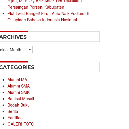
Hijau, M. Rizky Aziz Antar Tim Taklukkan
Persaingan Porseni Kabupaten
Plot Twist Banget! Firoh Auto Naik Podium di
Olimpiade Bahasa Indonesia Nasional
ARCHIVES
chives
CATEGORIES
Alumni MA
Alumni SMA
Alumni SMK
Bahtsul Masail
Bedah Buku
Berita
Fasilitas
GALERI FOTO