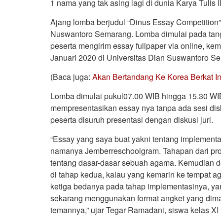
1 nama yang tak asing lagi di dunia Karya Tulis 
Ajang lomba berjudul “Dinus Essay Competition”
Nuswantoro Semarang. Lomba dimulai pada tangg
peserta mengirim essay fullpaper via online, kem
Januari 2020 di Universitas Dian Suswantoro S
(Baca juga:
Akan Bertandang Ke Korea Berkat In
Lomba dimulai pukul07.00 WIB hingga 15.30 WIB
mempresentasikan essay nya tanpa ada sesi disku
peserta disuruh presentasi dengan diskusi juri.
“Essay yang saya buat yakni tentang implementas
namanya Jemberreschoolgram. Tahapan dari pro
tentang dasar-dasar sebuah agama. Kemudian d
di tahap kedua, kalau yang kemarin ke tempat 
ketiga bedanya pada tahap implementasinya, y
sekarang menggunakan format angket yang diman
temannya,” ujar Tegar Ramadani, siswa kelas XI