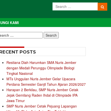
UNGI KAMI
earch
r:
RECENT POSTS
Restiana Diah Harumkan SMA Nuris Jember
dengan Medali Perunggu Olimpiade Biologi
Tingkat Nasional
MTs Unggulan Nuris Jember Gelar Upacara
Perdana Semester Ganjil Tahun Ajaran 2026/2027
Harapan 2 Berkilau, SMP Nuris Jember Cetak
Jejak Gemilang Raden Ihdal di Olimpiade IPA
Jawa Timur
SMP Nuris Jember Cetak Pejuang Lapangan