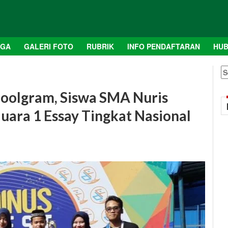
AGA
GALERI FOTO
RUBRIK
INFO PENDAFTARAN
HUB
S
fo
oolgram, Siswa SMA Nuris
uara 1 Essay Tingkat Nasional