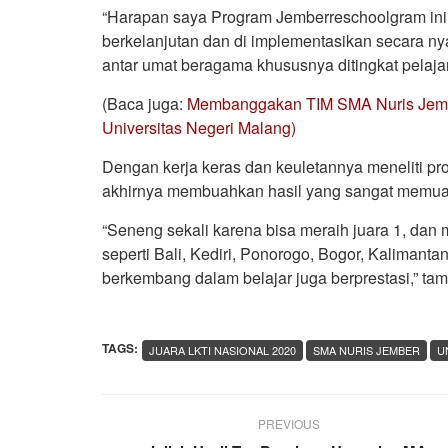
“Harapan saya Program Jemberreschoolgram ini 
berkelanjutan dan di implementasikan secara ny
antar umat beragama khususnya ditingkat pelaj
(Baca juga:
Membanggakan TIM SMA Nuris Jemb
Universitas Negeri Malang)
Dengan kerja keras dan keuletannya meneliti pro
akhirnya membuahkan hasil yang sangat memua
“Seneng sekali karena bisa meraih juara 1, dan 
seperti Bali, Kediri, Ponorogo, Bogor, Kalimant
berkembang dalam belajar juga berprestasi,” t
TAGS:
JUARA LKTI NASIONAL 2020
SMA NURIS JEMBER
U
PREVIOUS