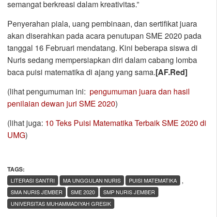
semangat berkreasi dalam kreativitas.”
Penyerahan piala, uang pembinaan, dan sertifikat juara
akan diserahkan pada acara penutupan SME 2020 pada
tanggal 16 Februari mendatang. Kini beberapa siswa di
Nuris sedang mempersiapkan diri dalam cabang lomba
baca puisi matematika di ajang yang sama.
[AF.Red]
(lihat pengumuman ini:
pengumuman juara dan hasil
penilaian dewan juri SME 2020
)
(lihat juga:
10 Teks Puisi Matematika Terbaik SME 2020 di
UMG
)
TAGS:
,
LITERASI SANTRI
MA UNGGULAN NURIS
PUISI MATEMATIKA
SMA NURIS JEMBER
SME 2020
SMP NURIS JEMBER
UNIVERSITAS MUHAMMADIYAH GRESIK