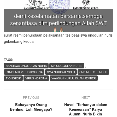
surat resmi penundaan pelaksanaan tes beasiswa unggulan nuris
gelombang kedua
TAGS:
,
BEASISWA UNGGULAN NURIS
MA UNGGULAN NURIS
PANDEMIK VIRUS KORONA
SMA NURIS JEMBER
SMK NURIS JEMBER
TIONGKOK
VIRUS KORONA
YAYASAN NURUL ISLAM JEMBER
PREVIOUS
NEXT
Bahayanya Orang
Novel “Terhanyut dalam
Berilmu, Loh Mengapa?
Kemesraan” Karya
Alumni Nuris Bikin