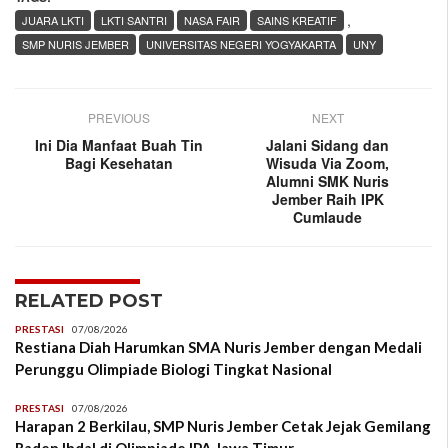
,
JUARA LKTI
LKTI SANTRI
NASA FAIR
SAINS KREATIF
SMP NURIS JEMBER
UNIVERSITAS NEGERI YOGYAKARTA
UNY
PREVIOUS
NEXT
Ini Dia Manfaat Buah Tin
Jalani Sidang dan
Bagi Kesehatan
Wisuda Via Zoom,
Alumni SMK Nuris
Jember Raih IPK
Cumlaude
RELATED POST
PRESTASI
07/08/2026
Restiana Diah Harumkan SMA Nuris Jember dengan Medali
Perunggu Olimpiade Biologi Tingkat Nasional
PRESTASI
07/08/2026
Harapan 2 Berkilau, SMP Nuris Jember Cetak Jejak Gemilang