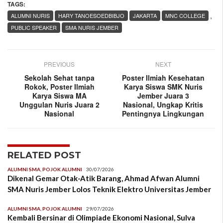
TAGS:
,
ALUMNI NURIS
HARY TANOESOEDBIBJO
JAKARTA
MNC COLLEGE
PUBLIC SPEAKER
SMA NURIS JEMBER
PREVIOUS
NEXT
Sekolah Sehat tanpa
Poster Ilmiah Kesehatan
Rokok, Poster Ilmiah
Karya Siswa SMK Nuris
Karya Siswa MA
Jember Juara 3
Unggulan Nuris Juara 2
Nasional, Ungkap Kritis
Nasional
Pentingnya Lingkungan
RELATED POST
ALUMNI SMA
,
POJOK ALUMNI
30/07/2026
Dikenal Gemar Otak-Atik Barang, Ahmad Afwan Alumni
SMA Nuris Jember Lolos Teknik Elektro Universitas Jember
ALUMNI SMA
,
POJOK ALUMNI
29/07/2026
Kembali Bersinar di Olimpiade Ekonomi Nasional, Sulva