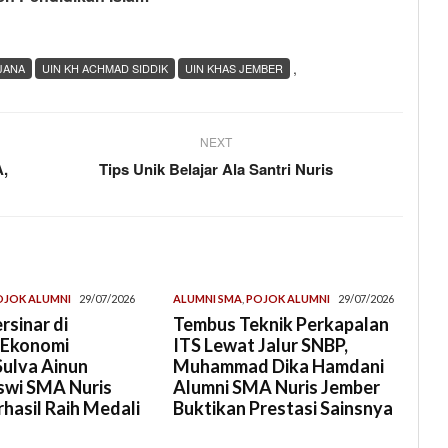
,
JANA
UIN KH ACHMAD SIDDIK
UIN KHAS JEMBER
NEXT
A,
Tips Unik Belajar Ala Santri Nuris
OJOK ALUMNI
29/07/2026
ALUMNI SMA
,
POJOK ALUMNI
29/07/2026
rsinar di
Tembus Teknik Perkapalan
 Ekonomi
ITS Lewat Jalur SNBP,
Sulva Ainun
Muhammad Dika Hamdani
swi SMA Nuris
Alumni SMA Nuris Jember
hasil Raih Medali
Buktikan Prestasi Sainsnya