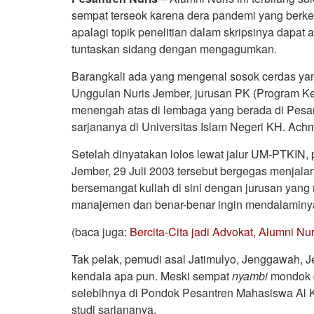
sempat terseok karena dera pandemi yang berk
apalagi topik penelitian dalam skripsinya dapat
tuntaskan sidang dengan mengagumkan.
Barangkali ada yang mengenal sosok cerdas yan
Unggulan Nuris Jember, jurusan PK (Program K
menengah atas di lembaga yang berada di Pesant
sarjananya di Universitas Islam Negeri KH. Ach
Setelah dinyatakan lolos lewat jalur UM-PTKIN,
Jember, 29 Juli 2003 tersebut bergegas menjala
bersemangat kuliah di sini dengan jurusan yang
manajemen dan benar-benar ingin mendalaminya.
(baca juga:
Bercita-Cita jadi Advokat, Alumni Nur
Tak pelak, pemudi asal Jatimulyo, Jenggawah, Je
kendala apa pun. Meski sempat
nyambi
mondok d
selebihnya di Pondok Pesantren Mahasiswa Al K
studi sarjananya.