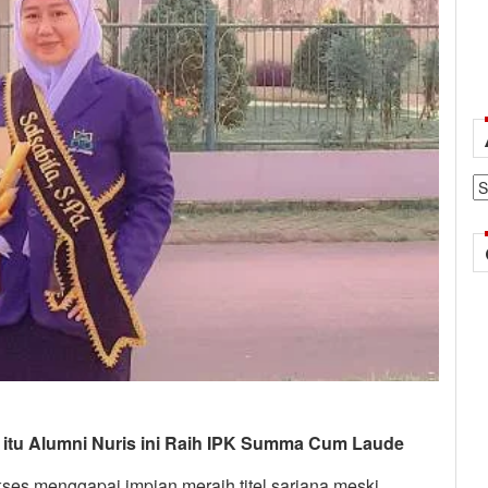
Ar
a itu Alumni Nuris ini Raih IPK Summa Cum Laude
ukses menggapai impian meraih titel sarjana meski