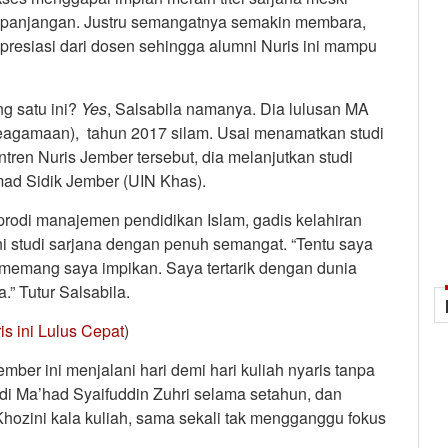
epanjangan. Justru semangatnya semakin membara,
 apresiasi dari dosen sehingga alumni Nuris ini mampu
g satu ini?
Yes
, Salsabila namanya. Dia lulusan MA
eagamaan), tahun 2017 silam. Usai menamatkan studi
ren Nuris Jember tersebut, dia melanjutkan studi
mad Sidik Jember (UIN Khas).
 prodi manajemen pendidikan Islam, gadis kelahiran
ni studi sarjana dengan penuh semangat. “Tentu saya
 memang saya impikan. Saya tertarik dengan dunia
” Tutur Salsabila.
is ini Lulus Cepat
)
mber ini menjalani hari demi hari kuliah nyaris tanpa
i Ma’had Syaifuddin Zuhri selama setahun, dan
hozini kala kuliah, sama sekali tak mengganggu fokus