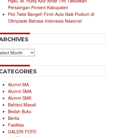
Hijau, M. Rizky Aziz Antar Tim Taklukkan
Persaingan Porseni Kabupaten
Plot Twist Banget! Firoh Auto Naik Podium di
Olimpiade Bahasa Indonesia Nasional
ARCHIVES
chives
CATEGORIES
Alumni MA
Alumni SMA
Alumni SMK
Bahtsul Masail
Bedah Buku
Berita
Fasilitas
GALERI FOTO