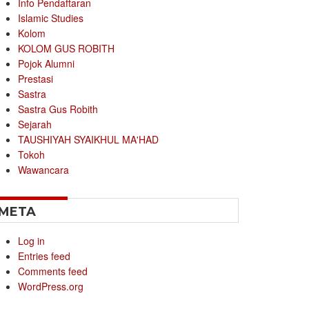
Info Pendaftaran
Islamic Studies
Kolom
KOLOM GUS ROBITH
Pojok Alumni
Prestasi
Sastra
Sastra Gus Robith
Sejarah
TAUSHIYAH SYAIKHUL MA'HAD
Tokoh
Wawancara
META
Log in
Entries feed
Comments feed
WordPress.org