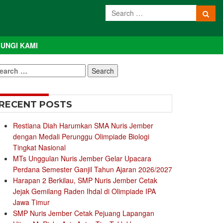
UNGI KAMI
earch
r:
RECENT POSTS
Restiana Diah Harumkan SMA Nuris Jember
dengan Medali Perunggu Olimpiade Biologi
Tingkat Nasional
MTs Unggulan Nuris Jember Gelar Upacara
Perdana Semester Ganjil Tahun Ajaran 2026/2027
Harapan 2 Berkilau, SMP Nuris Jember Cetak
Jejak Gemilang Raden Ihdal di Olimpiade IPA
Jawa Timur
SMP Nuris Jember Cetak Pejuang Lapangan