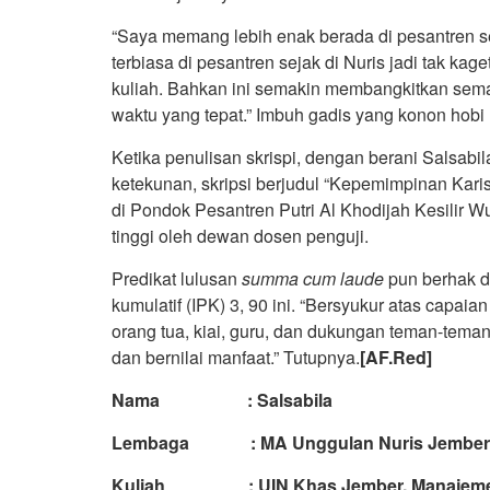
“Saya memang lebih enak berada di pesantren 
terbiasa di pesantren sejak di Nuris jadi tak ka
kuliah. Bahkan ini semakin membangkitkan sema
waktu yang tepat.” Imbuh gadis yang konon hobi
Ketika penulisan skrispi, dengan berani Salsab
ketekunan, skripsi berjudul “Kepemimpinan Kar
di Pondok Pesantren Putri Al Khodijah Kesilir W
tinggi oleh dewan dosen penguji.
Predikat lulusan
summa
cum
laude
pun berhak di
kumulatif (IPK) 3, 90 ini. “Bersyukur atas capaian
orang tua, kiai, guru, dan dukungan teman-tema
dan bernilai manfaat.” Tutupnya.
[AF.Red]
Nama : Salsabila
Lembaga : MA Unggulan Nuris Jember, j
Kuliah : UIN Khas Jember, Manajemen 