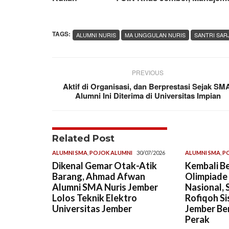
TAGS:
ALUMNI NURIS
MA UNGGULAN NURIS
SANTRI SAR
PREVIOUS
Aktif di Organisasi, dan Berprestasi Sejak SM
Alumni Ini Diterima di Universitas Impian
Related Post
ALUMNI SMA
,
POJOK ALUMNI
30/07/2026
ALUMNI SMA
,
P
Dikenal Gemar Otak-Atik
Kembali Be
Barang, Ahmad Afwan
Olimpiade
Alumni SMA Nuris Jember
Nasional, 
Lolos Teknik Elektro
Rofiqoh Si
Universitas Jember
Jember Ber
Perak