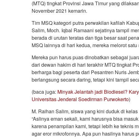
(MTQ) tingkat Provinsi Jawa Timur yang dilaks
November 2021 kemarin.
Tim MSQ kategori putra perwakilan kafilah Kab
Salim, Moch. Iqbal Ramaani sejatinya tampil m
berada di urutan teratas dan tiga besar saat pe
MSQ lainnya di hari kedua, mereka melorot satu s
Mereka pun harus puas dinobatkan sebagai ju
dari dewan hakim di hari terakhir MTQ tingkat P
berharga bagi peserta dari Pesantren Nuris Je
berlangsung secara daring, tetapi kini tampil se
(baca juga:
Minyak Jelantah jadi Biodiesel? Kar
Universitas Jenderal Soedirman Purwokerto
)
M. Raihan Salim, siswa yang kini duduk di kela
“Aslinya eman sekali, kami harusnya bisa masuk 
karena penampilan kami, tetapi lebih ke teknis 
agar eror mikrofonnya. Apa pun hasilnya harus p