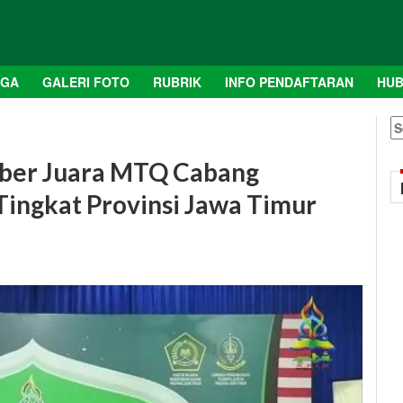
AGA
GALERI FOTO
RUBRIK
INFO PENDAFTARAN
HUB
S
fo
mber Juara MTQ Cabang
Tingkat Provinsi Jawa Timur