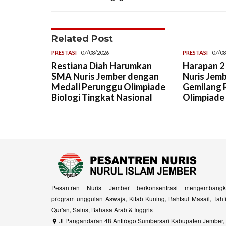
Related Post
PRESTASI
07/08/2026
PRESTASI
07/08
Restiana Diah Harumkan
Harapan 2 
SMA Nuris Jember dengan
Nuris Jemb
Medali Perunggu Olimpiade
Gemilang R
Biologi Tingkat Nasional
Olimpiade
Pesantren Nuris Jember berkonsentrasi mengembangk
program unggulan Aswaja, Kitab Kuning, Bahtsul Masail, Tahf
Qur'an, Sains, Bahasa Arab & Inggris
Jl Pangandaran 48 Antirogo Sumbersari Kabupaten Jember,