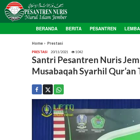
BERANDA
BERITA
PESANTREN
LEMB
Home
Prestasi
PRESTASI
20/11/2021
1042
Santri Pesantren Nuris Je
Musabaqah Syarhil Qur’an 