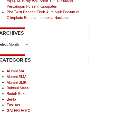
Hijau, M. Rizky Aziz Antar Tim Taklukkan
Persaingan Porseni Kabupaten
Plot Twist Banget! Firoh Auto Naik Podium di
Olimpiade Bahasa Indonesia Nasional
ARCHIVES
chives
CATEGORIES
Alumni MA
Alumni SMA
Alumni SMK
Bahtsul Masail
Bedah Buku
Berita
Fasilitas
GALERI FOTO