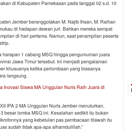
anakan di Kabupaten Pamekasan pada tanggal 02 s.d. 10
upaten Jember beranggotakan M. Najib Ihsan, M. Raihan
emukau di hadapan dewan juri. Bahkan mereka sempat
nampilan di hari pertama. Namun, saat penampilan peserta
trip.
ara harapan 1 cabang MSQ hingga pengumuman juara
rovinsi Jawa Timur tersebut. Ini menjadi pengalaman
mber khususnya ketika perlombaan yang biasanya
cara langsung.
ya Inovasi Siswa MA Unggulan Nuris Raih Juara di
s XII IPA 2 MA Unggulan Nuris Jember menuturkan,
3 besar lomba MSQ ini. Kesalahan sedikit itu bukan
mikrofonnya yang kebetulan pas pembacaan tilawah itu
uas sudah tidak apa-apa alhamdulillah.”