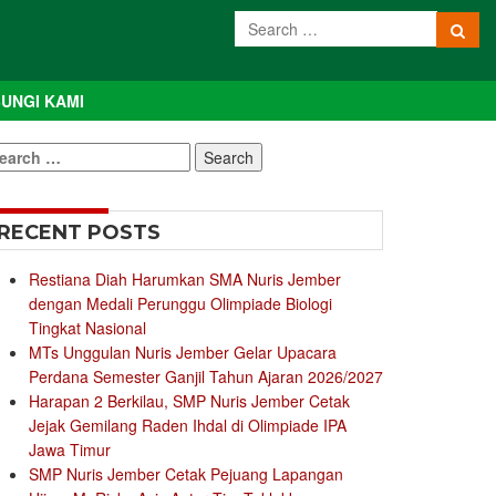
UNGI KAMI
earch
r:
RECENT POSTS
Restiana Diah Harumkan SMA Nuris Jember
dengan Medali Perunggu Olimpiade Biologi
Tingkat Nasional
MTs Unggulan Nuris Jember Gelar Upacara
Perdana Semester Ganjil Tahun Ajaran 2026/2027
Harapan 2 Berkilau, SMP Nuris Jember Cetak
Jejak Gemilang Raden Ihdal di Olimpiade IPA
Jawa Timur
SMP Nuris Jember Cetak Pejuang Lapangan