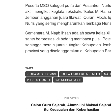
Peserta MSQ kategori putra dari Pesantren Nuris 
aktif mengikuti kegiatan ekstrakurikuler. M. Ra
Jember langganan juara tilawatil Quran, Moch.
Nuris yang sering mengharumkan lembaga Nuris 
Sementara M. Najib Ihsan adalah siswa kelas X
santri berprestasi di bidang membaca puisi. Po
sehingga meraih juara 1 tingkat Kabupaten Jembe
provinsi yang diselenggarakan di Kabupaten P
TAGS:
JUARA MTQ PROVINSI
KAFILAH KABUPATEN JEMBER
MA U
PRESTASI SANTRI
SMK NURIS JEMBER
PREVIOUS
Calon Guru Sejarah, Alumni Ini Maknai Sejara
itu Kegagalan dan Keberhasilan