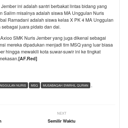
Jember ini adalah santri berbakat lintas bidang yang
ihan Salim misalnya adalah siswa MA Unggulan Nuris
 Iqbal Ramadani adalah siswa kelas X PK 4 MA Unggulan
sebagai juara pidato dan dai.
I Axioo SMK Nuris Jember yang juga dikenal sebagai
tensi mereka dipadukan menjadi tim MSQ yang luar biasa
r hingga mewakili kota suwar-suwir ini ke tingkat
amekasan.
[AF.Red]
,
NGGULAN NURIS
MSQ
MUSABAQAH SYARHIL QURAN
NEXT
h
Semilir Waktu