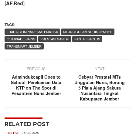
[AF.Red]
TAGS:
,
JUARA OLIMPIADE MATEMATIKA
MI UNGGULAN NURIS JEMBER
OLIMPIADE SAINS
PRESTASI SANTRI
SANTRI SAINTIS
TRANSMART JEMBER
PREVIOUS
NEXT
Admindukcapil Goes to
Gebyar Prestasi MTs
School, Perekaman Data
Unggulan Nuris, Borong
KTP on The Spot di
5 Piala Ajang Sakura
Pesantren Nuris Jember
Nusantara Tingkat
Kabupaten Jember
RELATED POST
PRESTASI
06/08/2026