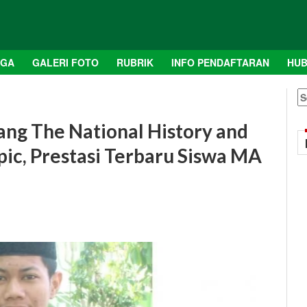
AGA
GALERI FOTO
RUBRIK
INFO PENDAFTARAN
HUB
S
fo
ang The National History and
ic, Prestasi Terbaru Siswa MA