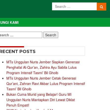
UNGI KAMI
earch
r:
RECENT POSTS
MTs Unggulan Nuris Jember Siapkan Generasi
Penghafal Al-Qur’an, Zahira Ayu Sabila Lulus
Program Intensif Tasmi’ Bil Ghoib
MTs Unggulan Nuris Jember Cetak Generasi
Qur’ani, Zahran Ravi Akbar Lulus Program Intensif
Tasmi’ Bil Ghoib
Bukan Cuma Murid yang Belajar! Guru MI
Unggulan Nuris Mantapkan Diri Lewat Diklat
Penuh Empati!