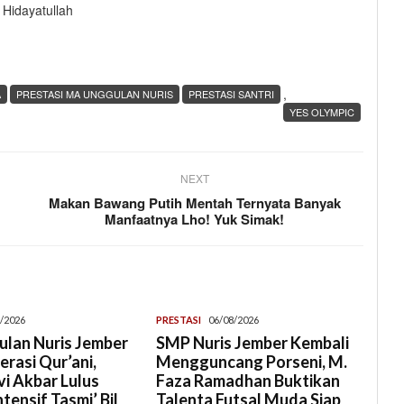
Hidayatullah
,
A
PRESTASI MA UNGGULAN NURIS
PRESTASI SANTRI
YES OLYMPIC
NEXT
Makan Bawang Putih Mentah Ternyata Banyak
Manfaatnya Lho! Yuk Simak!
/2026
PRESTASI
06/08/2026
lan Nuris Jember
SMP Nuris Jember Kembali
rasi Qur’ani,
Mengguncang Porseni, M.
i Akbar Lulus
Faza Ramadhan Buktikan
tensif Tasmi’ Bil
Talenta Futsal Muda Siap