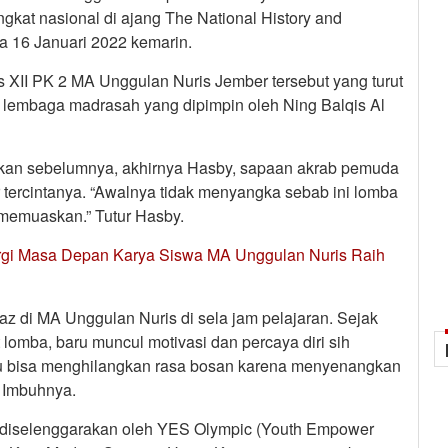
gkat nasional di ajang The National History and
 16 Januari 2022 kemarin.
 XII PK 2 MA Unggulan Nuris Jember tersebut yang turut
 lembaga madrasah yang dipimpin oleh Ning Balqis Al
ekan sebelumnya, akhirnya Hasby, sapaan akrab pemuda
ercintanya. “Awalnya tidak menyangka sebab ini lomba
 memuaskan.” Tutur Hasby.
rgi Masa Depan Karya Siswa MA Unggulan Nuris Raih
taz di MA Unggulan Nuris di sela jam pelajaran. Sejak
mba, baru muncul motivasi dan percaya diri sih
 itu bisa menghilangkan rasa bosan karena menyenangkan
 Imbuhnya.
i diselenggarakan oleh YES Olympic (Youth Empower