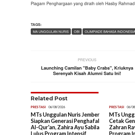
Piagam Penghargaan yang diraih oleh Hasby Rahmad 
TAGS:
MA UNGGULAN NURIS
OBI
OLIMPIADE BAHASA INDONESI
PREVIOUS
Launching Camilan "Baby Crabs", Kriuknya
Serenyah Kisah Alumni Satu Ini!
Related Post
PRESTASI
06/08/2026
PRESTASI
06/08
MTs Unggulan Nuris Jember
MTs Unggu
Siapkan Generasi Penghafal
Cetak Gene
Al-Qur’an, Zahira Ayu Sabila
Zahran Rav
Lulus Program Intensif
Program In