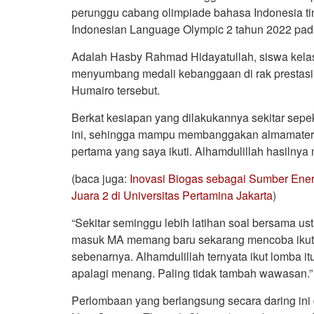
perunggu cabang olimpiade bahasa Indonesia tin
Indonesian Language Olympic 2 tahun 2022 pada
Adalah Hasby Rahmad Hidayatullah, siswa kelas
menyumbang medali kebanggaan di rak prestasi
Humairo tersebut.
Berkat kesiapan yang dilakukannya sekitar sep
ini, sehingga mampu membanggakan almamater t
pertama yang saya ikuti. Alhamdulillah hasilnya
(baca juga:
Inovasi Biogas sebagai Sumber Ene
Juara 2 di Universitas Pertamina Jakarta
)
“Sekitar seminggu lebih latihan soal bersama us
masuk MA memang baru sekarang mencoba ikut lo
sebenarnya. Alhamdulillah ternyata ikut lomba
apalagi menang. Paling tidak tambah wawasan.”
Perlombaan yang berlangsung secara daring in