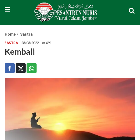
Home
Sastra
SASTRA
28/03/2022
691
Kembali