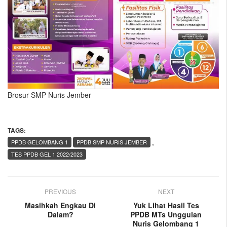
Brosur SMP Nuris Jember
TAGS:
,
PPDB GELOMBANG 1
PPDB SMP NURIS JEMBER
TES PPDB GEL 1 2022/2023
PREVIOUS
NEXT
Masihkah Engkau Di
Yuk Lihat Hasil Tes
Dalam?
PPDB MTs Unggulan
Nuris Gelombang 1