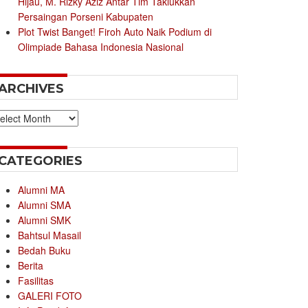
Hijau, M. Rizky Aziz Antar Tim Taklukkan
Persaingan Porseni Kabupaten
Plot Twist Banget! Firoh Auto Naik Podium di
Olimpiade Bahasa Indonesia Nasional
ARCHIVES
chives
CATEGORIES
Alumni MA
Alumni SMA
Alumni SMK
Bahtsul Masail
Bedah Buku
Berita
Fasilitas
GALERI FOTO