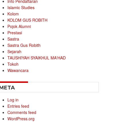
Info Pendaftaran
Islamic Studies
Kolom
KOLOM GUS ROBITH
Pojok Alumni
Prestasi
Sastra
Sastra Gus Robith
Sejarah
TAUSHIYAH SYAIKHUL MA'HAD
Tokoh
Wawancara
META
Log in
Entries feed
Comments feed
WordPress.org