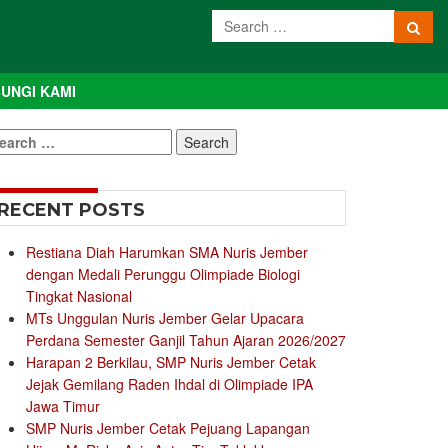
UNGI KAMI
earch
r:
RECENT POSTS
Restiana Diah Harumkan SMA Nuris Jember
dengan Medali Perunggu Olimpiade Biologi
Tingkat Nasional
MTs Unggulan Nuris Jember Gelar Upacara
Perdana Semester Ganjil Tahun Ajaran 2026/2027
Harapan 2 Berkilau, SMP Nuris Jember Cetak
Jejak Gemilang Raden Ihdal di Olimpiade IPA
Jawa Timur
SMP Nuris Jember Cetak Pejuang Lapangan