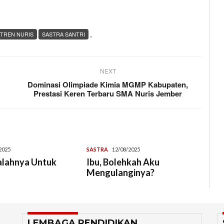
,
TREN NURIS
SASTRA SANTRI
NEXT
Dominasi Olimpiade Kimia MGMP Kabupaten,
Prestasi Keren Terbaru SMA Nuris Jember
2025
SASTRA
12/08/2025
alahnya Untuk
Ibu, Bolehkah Aku
Mengulanginya?
LEMBAGA PENDIDIKAN