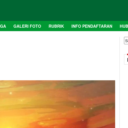
AGA
GALERI FOTO
RUBRIK
INFO PENDAFTARAN
HUB
S
fo