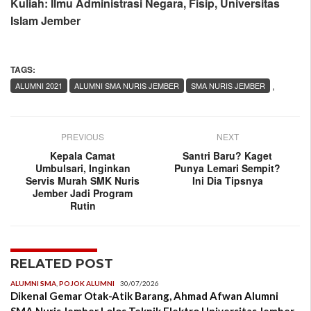
Kuliah: Ilmu Administrasi Negara, Fisip, Universitas
Islam Jember
TAGS:
,
ALUMNI 2021
ALUMNI SMA NURIS JEMBER
SMA NURIS JEMBER
PREVIOUS
NEXT
Kepala Camat
Santri Baru? Kaget
Umbulsari, Inginkan
Punya Lemari Sempit?
Servis Murah SMK Nuris
Ini Dia Tipsnya
Jember Jadi Program
Rutin
RELATED POST
ALUMNI SMA
,
POJOK ALUMNI
30/07/2026
Dikenal Gemar Otak-Atik Barang, Ahmad Afwan Alumni