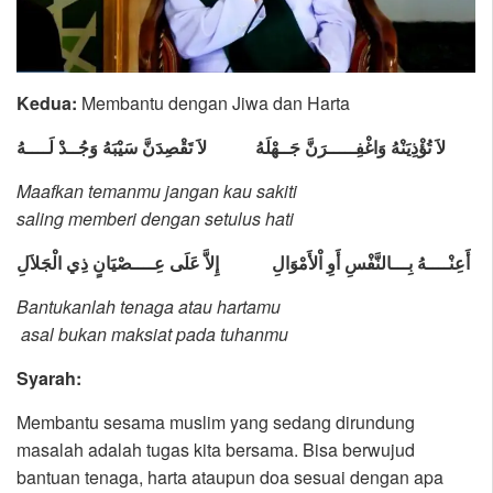
Kedua:
Membantu dengan Jiwa dan Harta
لاَ تُؤْذِيَنْهُ وَاغْفِـــــرَنَّ جَــهْلَهُ
لاَ تَقْصِدَنَّ سَيْبَهُ وَجُــدْ لَــــهُ
Maafkan temanmu jangan kau sakiti
saling memberi dengan setulus hati
أَعِنْــــهُ بِـــالنَّفْسِ أَوِ اْلأَمْوَالِ
إِلاَّ عَلَى عِــــصْيَانٍ ذِي الْجَلاَلِ
Bantukanlah tenaga atau hartamu
asal bukan maksiat pada tuhanmu
Syarah:
Membantu sesama muslim yang sedang dirundung
masalah adalah tugas kita bersama. Bisa berwujud
bantuan tenaga, harta ataupun doa sesuai dengan apa