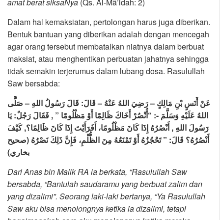
amat berat siksaNya
(Qs. Al-Mâ’idah: 2)
Dalam hal kemaksiatan, pertolongan harus juga diberikan.
Bentuk bantuan yang diberikan adalah dengan mencegah
agar orang tersebut membatalkan niatnya dalam berbuat
maksiat, atau menghentikan perbuatan jahatnya sehingga
tidak semakin terjerumus dalam lubang dosa. Rasulullah
Saw bersabda:
عَنْ أَنَسٍ بْنِ مَالِكٍ – رَضِيَ اللهُ عَنْهُ – قَالَ: قَالَ رَسُولُ اللهِ – صَلَّى
اللهُ عَلَيْهِ وَسَلَّمَ -: “أُنْصُرْ أَخَاكَ ظَالِمًا أَوْ مَظْلُومًا ” , فَقَالَ رَجُلٌ: يَا
رَسُولَ اللهِ , أَنْصُرُهُ إِذَا كَانَ مَظْلُومًا، أَفَرَأَيْتَ إِذَا كَانَ ظَالِمًا؟, كَيْفَ
أَنْصُرُهُ؟ قَالَ: ” تَحْجُزُهُ أَوْ تَمْنَعُهُ مِنَ الظُّلْمِ، فَإِنَّ ذَلِكَ نَصْرُهُ (صحيح
بخاري)
Dari Anas bin Malik RA ia berkata, “Rasulullah Saw
bersabda, “Bantulah saudaramu yang berbuat zalim dan
yang dizalimi”. Seorang laki-laki bertanya, “Ya Rasulullah
Saw aku bisa menolongnya ketika ia dizalimi, tetapi