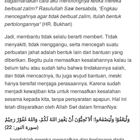
bagaimanakah cara aku menolongnya ketika mereka
berbuat zalim? Rasulullah Saw bersabda, “Engkau
mencegahnya agar tidak berbuat zalim, itulah bentuk
pertolongannya”
(HR. Bukhari)
Jadi, membantu tidak selalu berarti memberi. Tidak
menyakiti, tidak menggangu, serta mencegah suatu
perbuatan jahat adalah bentuk lain dari bantuan yang
diberikan. Begitu pula memaafkan kesalahannya kalau ia
belum tahu atau sudah tahu bahwa tindakannya salah,
dan tidak mencacinya, itu juga wujud bantuan, meski
hanya bersifat menjaga perasaannya. Karena sudah
menjadi kewajiban kita untuk memaafkan kesalahan
sesama kepada kita, tanpa persyaratan apapun. Hal ini
telah diisyaratkan oleh Allah Swt dalam firmanNya:
وَلْيَعْفُوْا وَلْيَصْفَحُوا؛ أَلاَ تُحِبُّوْنَ أَنْ يَغْفِرَ اللهُ لَكُمْ، وَاللهُ غَفُوْرٌ رَحِيْمٌ
(سورة النور: 22)
…hendaklah mereka memaafkan dan berlapang dada.