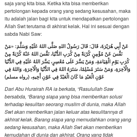
saja yang kita bisa. Ketika kita bisa memberikan
pertolongan kepada orang yang sedang kesusahan, maka
itu adalah jalan bagi kita untuk mendapatkan pertolongan
Allah Swt terutama di akhirat kelak. Hal ini sesuai dengan
sabda Nabi Saw:
عَنْ أَبِي هُرَيْرَةَ، قَالَ: قَالَ رَسُولُ اللهِ صَلَّى اللهُ عَلَيْهِ وَسَلَّمَ: «مَنْ
نَفَّسَ عَنْ مُؤْمِنٍ كُرْبَةً مِنْ كُرَبِ الدُّنْيَا، نَفَّسَ اللهُ عَنْهُ كُرْبَةً مِنْ
كُرَبِ يَوْمِ الْقِيَامَةِ، وَمَنْ يَسَّرَ عَلَى مُعْسِرٍ، يَسَّرَ اللهُ عَلَيْهِ فِي الدُّنْيَا
وَالْآخِرَةِ، وَمَنْ سَتَرَ مُسْلِمًا، سَتَرَهُ اللهُ فِي الدُّنْيَا وَالْآخِرَةِ، وَاللهُ فِي
عَوْنِ الْعَبْدِ مَا كَانَ الْعَبْدُ فِي عَوْنِ أَخِيهِ، (رواه مسلم)
Dari Abu Hurairah RA ia berkata, “Rasulullah Saw
bersabda, “Barang siapa yang bisa memberikan solusi
terhadap kesulitan seorang muslim di dunia, maka Allah
Swt akan memberikan jalan keluar atas kesulitannya di
akhirat kelak. Barang siapa yang memudahkan orang yang
sedang kesusahan, maka Allah Swt akan memberikan
kemudahan di dunia dan akhirat. Orang yang tidak