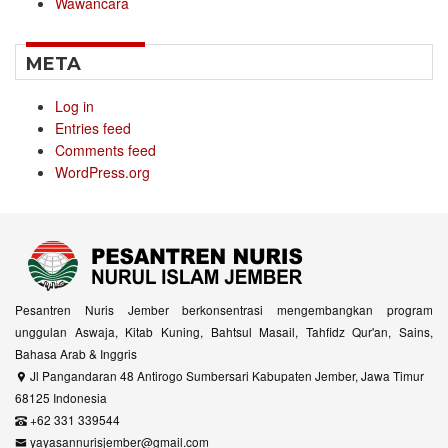
Wawancara
META
Log in
Entries feed
Comments feed
WordPress.org
Pesantren Nuris Jember berkonsentrasi mengembangkan program
unggulan Aswaja, Kitab Kuning, Bahtsul Masail, Tahfidz Qur'an, Sains,
Bahasa Arab & Inggris
Jl Pangandaran 48 Antirogo Sumbersari Kabupaten Jember, Jawa Timur
68125 Indonesia
+62 331 339544
yayasannurisjember@gmail.com