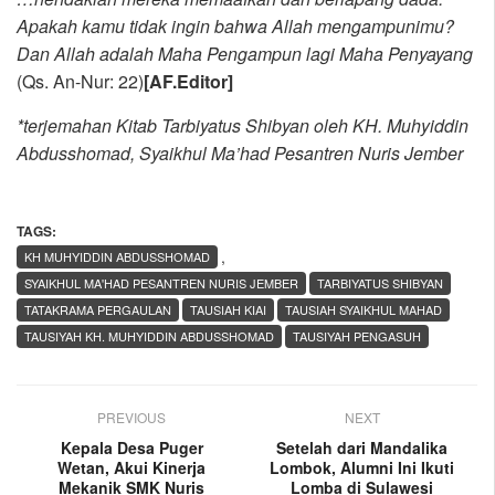
Apakah kamu tidak ingin bahwa Allah mengampunimu?
Dan Allah adalah Maha Pengampun lagi Maha Penyayang
(Qs. An-Nur: 22)
[AF.Editor]
*terjemahan Kitab Tarbiyatus Shibyan oleh KH. Muhyiddin
Abdusshomad, Syaikhul Ma’had Pesantren Nuris Jember
TAGS:
,
KH MUHYIDDIN ABDUSSHOMAD
SYAIKHUL MA'HAD PESANTREN NURIS JEMBER
TARBIYATUS SHIBYAN
TATAKRAMA PERGAULAN
TAUSIAH KIAI
TAUSIAH SYAIKHUL MAHAD
TAUSIYAH KH. MUHYIDDIN ABDUSSHOMAD
TAUSIYAH PENGASUH
PREVIOUS
NEXT
Kepala Desa Puger
Setelah dari Mandalika
Wetan, Akui Kinerja
Lombok, Alumni Ini Ikuti
Mekanik SMK Nuris
Lomba di Sulawesi