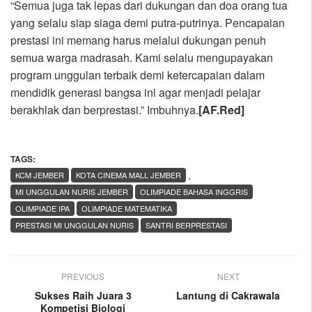
“Semua juga tak lepas dari dukungan dan doa orang tua
yang selalu siap siaga demi putra-putrinya. Pencapaian
prestasi ini memang harus melalui dukungan penuh
semua warga madrasah. Kami selalu mengupayakan
program unggulan terbaik demi ketercapaian dalam
mendidik generasi bangsa ini agar menjadi pelajar
berakhlak dan berprestasi.” Imbuhnya.
[AF.Red]
TAGS:
,
KCM JEMBER
KOTA CINEMA MALL JEMBER
MI UNGGULAN NURIS JEMBER
OLIMPIADE BAHASA INGGRIS
OLIMPIADE IPA
OLIMPIADE MATEMATIKA
PRESTASI MI UNGGULAN NURIS
SANTRI BERPRESTASI
PREVIOUS
NEXT
Sukses Raih Juara 3
Lantung di Cakrawala
Kompetisi Biologi