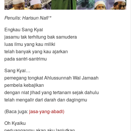
Penulis: Harisun Nafi’*
Engkau Sang Kyai
jasamu tak terhitung bak samudera
luas ilmu yang kau miliki
telah banyak yang kau ajarkan
pada santri-santrimu
Sang Kyai…
pemegang tongkat Ahlussunnah Wal Jamaah
pembela kebajikan
dengan niat jihad yang tertanam sejak dahulu
telah mengalir dari darah dan dagingmu
(Baca juga:
jasa-yang-abadi)
Oh Kyaiku
perjuanganmu akan aku lanjutkan