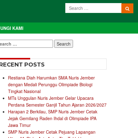
UNGI KAMI
earch
r:
RECENT POSTS
Restiana Diah Harumkan SMA Nuris Jember
dengan Medali Perunggu Olimpiade Biologi
Tingkat Nasional
MTs Unggulan Nuris Jember Gelar Upacara
Perdana Semester Ganjil Tahun Ajaran 2026/2027
Harapan 2 Berkilau, SMP Nuris Jember Cetak
Jejak Gemilang Raden Ihdal di Olimpiade IPA
Jawa Timur
SMP Nuris Jember Cetak Pejuang Lapangan