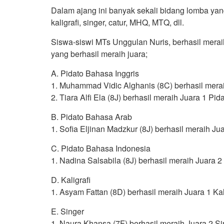
Dalam ajang ini banyak sekali bidang lomba yan
kaligrafi, singer, catur, MHQ, MTQ, dll.
Siswa-siswi MTs Unggulan Nuris, berhasil merai
yang berhasil meraih juara;
A. Pidato Bahasa Inggris
1. Muhammad Vidic Alghanis (8C) berhasil merai
2. Tiara Alfi Ela (8J) berhasil meraih Juara 1 Pid
B. Pidato Bahasa Arab
1. Sofia Eljinan Madzkur (8J) berhasil meraih Ju
C. Pidato Bahasa Indonesia
1. Nadina Salsabila (8J) berhasil meraih Juara 2
D. Kaligrafi
1. Asyam Fattan (8D) berhasil meraih Juara 1 Kal
E. Singer
1. Naura Khansa (7F) berhasil meraih Juara 2 Si