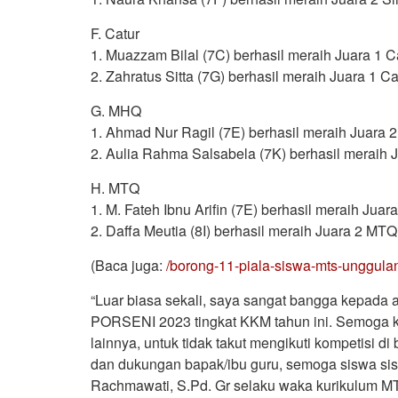
F. Catur
1. Muazzam Bilal (7C) berhasil meraih Juara 1 C
2. Zahratus Sitta (7G) berhasil meraih Juara 1 Ca
G. MHQ
1. Ahmad Nur Ragil (7E) berhasil meraih Juara 
2. Aulia Rahma Salsabela (7K) berhasil meraih 
H. MTQ
1. M. Fateh Ibnu Arifin (7E) berhasil meraih Jua
2. Daffa Meutia (8I) berhasil meraih Juara 2 MTQ
(Baca juga:
/borong-11-piala-siswa-mts-unggulan
“Luar biasa sekali, saya sangat bangga kepada a
PORSENI 2023 tingkat KKM tahun ini. Semoga keb
lainnya, untuk tidak takut mengikuti kompetisi d
dan dukungan bapak/ibu guru, semoga siswa sisw
Rachmawati, S.Pd. Gr selaku waka kurikulum MT