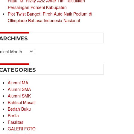
Hijau, M. Rizky Aziz Antar Tim Taklukkan
Persaingan Porseni Kabupaten
Plot Twist Banget! Firoh Auto Naik Podium di
Olimpiade Bahasa Indonesia Nasional
ARCHIVES
chives
CATEGORIES
Alumni MA
Alumni SMA
Alumni SMK
Bahtsul Masail
Bedah Buku
Berita
Fasilitas
GALERI FOTO