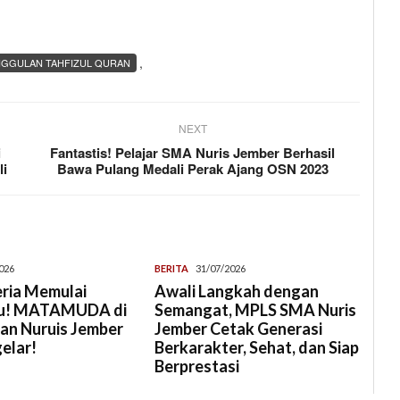
,
GGULAN TAHFIZUL QURAN
NEXT
i
Fantastis! Pelajar SMA Nuris Jember Berhasil
li
Bawa Pulang Medali Perak Ajang OSN 2023
026
BERITA
31/07/2026
ria Memulai
Awali Langkah dengan
ru! MATAMUDA di
Semangat, MPLS SMA Nuris
an Nuruis Jember
Jember Cetak Generasi
elar!
Berkarakter, Sehat, dan Siap
Berprestasi