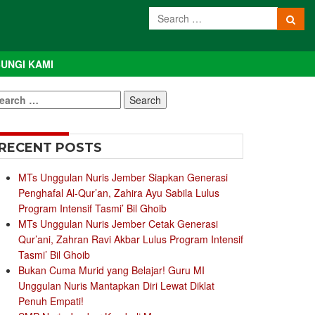
UNGI KAMI
earch
r:
RECENT POSTS
MTs Unggulan Nuris Jember Siapkan Generasi
Penghafal Al-Qur’an, Zahira Ayu Sabila Lulus
Program Intensif Tasmi’ Bil Ghoib
MTs Unggulan Nuris Jember Cetak Generasi
Qur’ani, Zahran Ravi Akbar Lulus Program Intensif
Tasmi’ Bil Ghoib
Bukan Cuma Murid yang Belajar! Guru MI
Unggulan Nuris Mantapkan Diri Lewat Diklat
Penuh Empati!