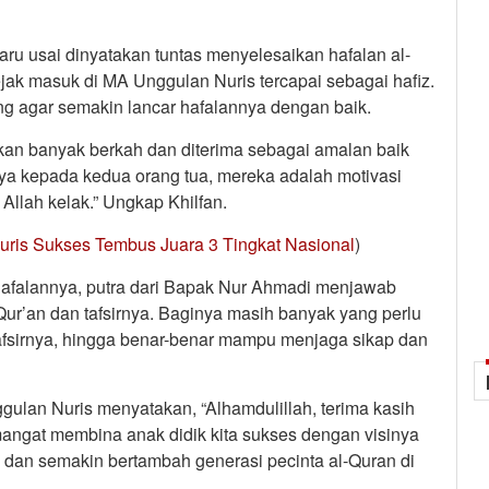
aru usai dinyatakan tuntas menyelesaikan hafalan al-
sejak masuk di MA Unggulan Nuris tercapai sebagai hafiz.
ang agar semakin lancar hafalannya dengan baik.
an banyak berkah dan diterima sebagai amalan baik
 saya kepada kedua orang tua, mereka adalah motivasi
Allah kelak.” Ungkap Khilfan.
uris Sukses Tembus Juara 3 Tingkat Nasional
)
hafalannya, putra dari Bapak Nur Ahmadi menjawab
Qur’an dan tafsirnya. Baginya masih banyak yang perlu
fsirnya, hingga benar-benar mampu menjaga sikap dan
ulan Nuris menyatakan, “Alhamdulillah, terima kasih
angat membina anak didik kita sukses dengan visinya
dan semakin bertambah generasi pecinta al-Quran di