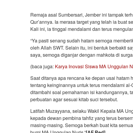
Remaja asal Sumbersari, Jember ini tampak terh
Qur’annya. Ia merasa target yang telah ia buat 
Kali ini, ia tinggal mendalami dan terus mengul
“Ya pasti senang sudah hatam semoga memberik
oleh Allah SWT. Selain itu, ini bentuk berbakti
saya, semoga diganjar dengan mahkota di surga 
(baca juga:
Karya Inovasi Siswa MA Unggulan N
Saat ditanya apa rencana ke depan usai hatam 
tentang keinginannya untuk terus mendalami al-
ditambahi soal pemahaman isi kandungannya, ta
perbuatan agar sesuai kitab suci tersebut.
Latifah Muzayyana, selaku Wakil Kepala MA Ungg
kepada dewan pembina tahfiz yang terus bersem
masing-masing. Semoga berkah buat kita semua 
bumi MA Unggulan Nuris.”
[AF.Red]