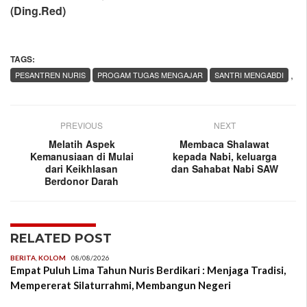
(Ding.Red)
TAGS:
,
PESANTREN NURIS
PROGAM TUGAS MENGAJAR
SANTRI MENGABDI
PREVIOUS
NEXT
Melatih Aspek
Membaca Shalawat
Kemanusiaan di Mulai
kepada Nabi, keluarga
dari Keikhlasan
dan Sahabat Nabi SAW
Berdonor Darah
RELATED POST
BERITA
,
KOLOM
08/08/2026
Empat Puluh Lima Tahun Nuris Berdikari : Menjaga Tradisi,
Mempererat Silaturrahmi, Membangun Negeri