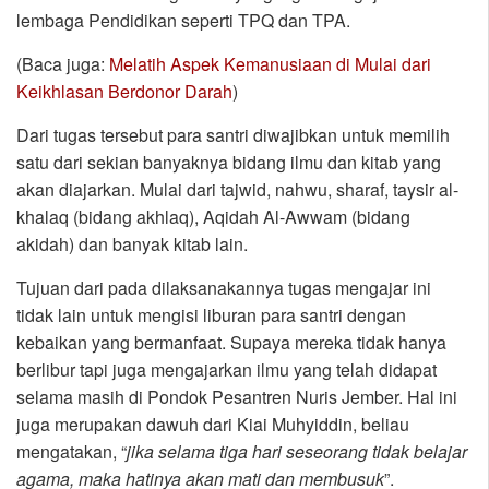
lembaga Pendidikan seperti TPQ dan TPA.
(Baca juga:
Melatih Aspek Kemanusiaan di Mulai dari
Keikhlasan Berdonor Darah
)
Dari tugas tersebut para santri diwajibkan untuk memilih
satu dari sekian banyaknya bidang ilmu dan kitab yang
akan diajarkan. Mulai dari tajwid, nahwu, sharaf, taysir al-
khalaq (bidang akhlaq), Aqidah Al-Awwam (bidang
akidah) dan banyak kitab lain.
Tujuan dari pada dilaksanakannya tugas mengajar ini
tidak lain untuk mengisi liburan para santri dengan
kebaikan yang bermanfaat. Supaya mereka tidak hanya
berlibur tapi juga mengajarkan ilmu yang telah didapat
selama masih di Pondok Pesantren Nuris Jember. Hal ini
juga merupakan dawuh dari Kiai Muhyiddin, beliau
mengatakan, “
jika selama tiga hari seseorang tidak belajar
agama, maka hatinya akan mati dan membusuk
”.