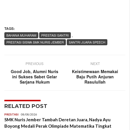
TAGS:
,
BAHANA MUHARAM
PRESTASI SANTRI
PRESTASI SISWA SMK NURIS JEMBER
SANTRI JUARA SPEECH
PREVIOUS
NEXT
Good Job, Alumni Nuris
Keistimewaan Memakai
ini Sukses Sabet Gelar
Baju Putih Anjuran
Sarjana Hukum
Rasulullah
RELATED POST
PRESTASI
08/08/2026
SMK Nuris Jember Tambah Deretan Juara, Nadya Ayu
Boyong Medali Perak Olimpiade Matematika Tingkat