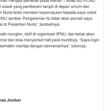
pernah menjadi pemeran pada Harlah 1 Abad NU PCNU
i sosok yang pemberani tampil di depan umum dan
ren Nuris telah memberi kepercayaan kepada saya untuk
CNU Jember. Pengalaman itu tidak akan pernah saya
l di Pesantren Nuris”, tambahnya.
aik mungkin, aktif di organisasi IPNU, dan kelak akan
nal dan bisa menyentuh hati para muridnya. “Saya ingin
n semakin mantap dengan keimanannya”, tuturnya.
has Jember