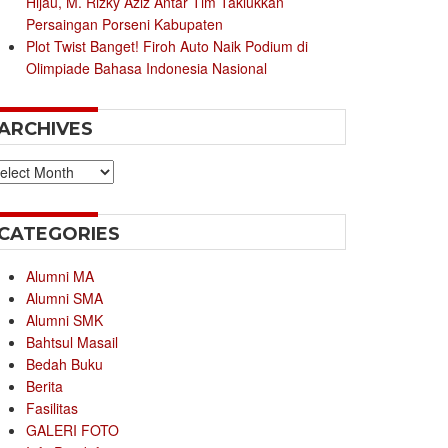
Hijau, M. Rizky Aziz Antar Tim Taklukkan
Persaingan Porseni Kabupaten
Plot Twist Banget! Firoh Auto Naik Podium di
Olimpiade Bahasa Indonesia Nasional
ARCHIVES
chives
CATEGORIES
Alumni MA
Alumni SMA
Alumni SMK
Bahtsul Masail
Bedah Buku
Berita
Fasilitas
GALERI FOTO