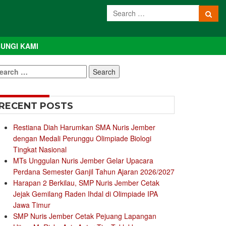
UNGI KAMI
earch
r:
RECENT POSTS
Restiana Diah Harumkan SMA Nuris Jember
dengan Medali Perunggu Olimpiade Biologi
Tingkat Nasional
MTs Unggulan Nuris Jember Gelar Upacara
Perdana Semester Ganjil Tahun Ajaran 2026/2027
Harapan 2 Berkilau, SMP Nuris Jember Cetak
Jejak Gemilang Raden Ihdal di Olimpiade IPA
Jawa Timur
SMP Nuris Jember Cetak Pejuang Lapangan