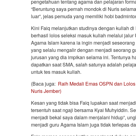
pengetahuan tentang agama dan pelajaran forma
“Beruntung saya pernah mondok di Nuris selama 
luar”, jelas pemuda yang memiliki hobi badminton
Kini Faiq melanjutkan studinya dengan kuliah d
berhasil lolos seleksi masuk kuliah melalui jal
Agama Islam karena ia ingin menjadi seseorang
yang selalu mengalir dengan menjadi seorang gu
jurusan yang dia impikan selama ini. Tentunya hal
dapatkan saat SMA, salah satunya adalah pelaj
untuk tes masuk kuliah.
(Baca juga:
Raih Medali Emas OSPN dan Lolos
Nuris Jember)
Kesan yang tidak bisa Faiq lupakan saat menjadi 
tersentuh saat ngaji bersama Kyai Muhyiddin. Se
menjadi bekal saya dalam menjalani hidup”, u
menjadi guru Agama Islam juga tidak terlepas dar