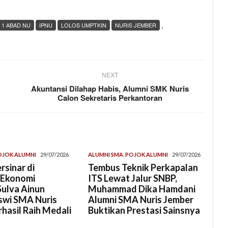
,
 1 ABAD NU
IPNU
LOLOS UMPTKIN
NURIS JEMBER
NEXT
Akuntansi Dilahap Habis, Alumni SMK Nuris
Calon Sekretaris Perkantoran
OJOK ALUMNI
29/07/2026
ALUMNI SMA
,
POJOK ALUMNI
29/07/2026
rsinar di
Tembus Teknik Perkapalan
 Ekonomi
ITS Lewat Jalur SNBP,
Sulva Ainun
Muhammad Dika Hamdani
swi SMA Nuris
Alumni SMA Nuris Jember
hasil Raih Medali
Buktikan Prestasi Sainsnya