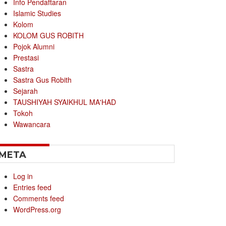
Info Pendaftaran
Islamic Studies
Kolom
KOLOM GUS ROBITH
Pojok Alumni
Prestasi
Sastra
Sastra Gus Robith
Sejarah
TAUSHIYAH SYAIKHUL MA'HAD
Tokoh
Wawancara
META
Log in
Entries feed
Comments feed
WordPress.org