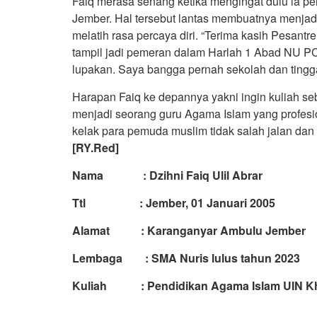
Faiq merasa senang ketika mengingat dulu ia 
Jember. Hal tersebut lantas membuatnya menjad
melatih rasa percaya diri. “Terima kasih Pesant
tampil jadi pemeran dalam Harlah 1 Abad NU P
lupakan. Saya bangga pernah sekolah dan tingga
Harapan Faiq ke depannya yakni ingin kuliah seb
menjadi seorang guru Agama Islam yang profesio
kelak para pemuda muslim tidak salah jalan da
[RY.Red]
Nama : Dzihni Faiq Ulil Abrar
Ttl : Jember, 01 Januari 2005
Alamat : Karanganyar Ambulu Jember
Lembaga : SMA Nuris lulus tahun 2023
Kuliah : Pendidikan Agama Islam UIN K