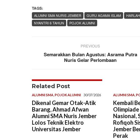
TAGS:
ALUMNI SMA NURIS JEMBER
GURU AGAMA ISLAM
HARLAH
NYANTRI 6 TAHUN
POJOK ALUMNI
PREVIOUS
Semarakkan Bulan Agustus: Asrama Putra
Nuris Gelar Perlombaan
Related Post
ALUMNI SMA
,
POJOK ALUMNI
30/07/2026
ALUMNI SMA
,
P
Dikenal Gemar Otak-Atik
Kembali Be
Barang, Ahmad Afwan
Olimpiade
Alumni SMA Nuris Jember
Nasional, 
Lolos Teknik Elektro
Rofiqoh Si
Universitas Jember
Jember Ber
Perak