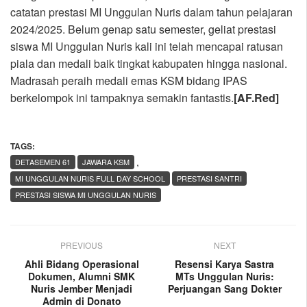
catatan prestasi MI Unggulan Nuris dalam tahun pelajaran
2024/2025. Belum genap satu semester, geliat prestasi
siswa MI Unggulan Nuris kali ini telah mencapai ratusan
piala dan medali baik tingkat kabupaten hingga nasional.
Madrasah peraih medali emas KSM bidang IPAS
berkelompok ini tampaknya semakin fantastis.
[AF.Red]
TAGS:
,
DETASEMEN 61
JAWARA KSM
MI UNGGULAN NURIS FULL DAY SCHOOL
PRESTASI SANTRI
PRESTASI SISWA MI UNGGULAN NURIS
PREVIOUS
NEXT
Ahli Bidang Operasional
Resensi Karya Sastra
Dokumen, Alumni SMK
MTs Unggulan Nuris:
Nuris Jember Menjadi
Perjuangan Sang Dokter
Admin di Donato