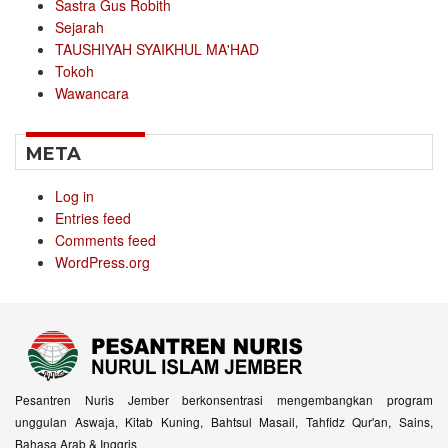
Sastra Gus Robith
Sejarah
TAUSHIYAH SYAIKHUL MA'HAD
Tokoh
Wawancara
META
Log in
Entries feed
Comments feed
WordPress.org
Pesantren Nuris Jember berkonsentrasi mengembangkan program
unggulan Aswaja, Kitab Kuning, Bahtsul Masail, Tahfidz Qur'an, Sains,
Bahasa Arab & Inggris