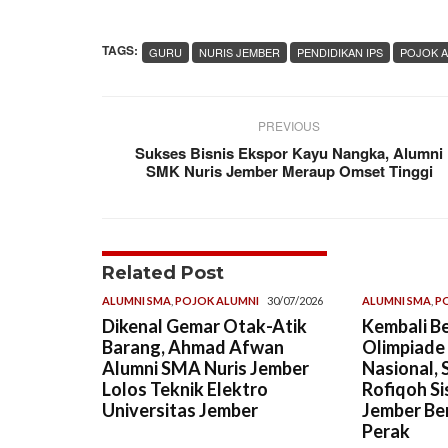
TAGS:
GURU
NURIS JEMBER
PENDIDIKAN IPS
POJOK A
PREVIOUS
Sukses Bisnis Ekspor Kayu Nangka, Alumni
SMK Nuris Jember Meraup Omset Tinggi
Related Post
ALUMNI SMA
,
POJOK ALUMNI
30/07/2026
ALUMNI SMA
,
P
Dikenal Gemar Otak-Atik
Kembali Be
Barang, Ahmad Afwan
Olimpiade
Alumni SMA Nuris Jember
Nasional, 
Lolos Teknik Elektro
Rofiqoh Si
Universitas Jember
Jember Ber
Perak