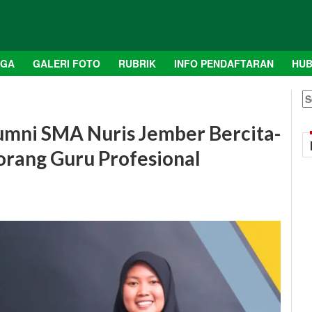
AGA
GALERI FOTO
RUBRIK
INFO PENDAFTARAN
HUB
S
fo
lumni SMA Nuris Jember Bercita-
eorang Guru Profesional