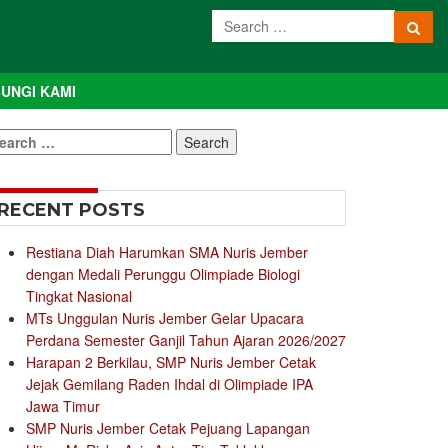
UNGI KAMI
earch
r:
RECENT POSTS
Restiana Diah Harumkan SMA Nuris Jember
dengan Medali Perunggu Olimpiade Biologi
Tingkat Nasional
MTs Unggulan Nuris Jember Gelar Upacara
Perdana Semester Ganjil Tahun Ajaran 2026/2027
Harapan 2 Berkilau, SMP Nuris Jember Cetak
Jejak Gemilang Raden Ihdal di Olimpiade IPA
Jawa Timur
SMP Nuris Jember Cetak Pejuang Lapangan