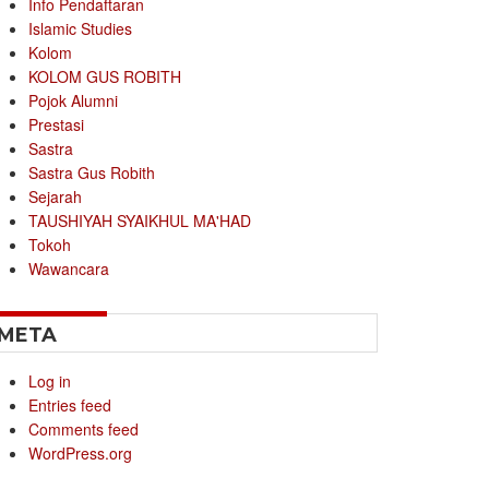
Info Pendaftaran
Islamic Studies
Kolom
KOLOM GUS ROBITH
Pojok Alumni
Prestasi
Sastra
Sastra Gus Robith
Sejarah
TAUSHIYAH SYAIKHUL MA'HAD
Tokoh
Wawancara
META
Log in
Entries feed
Comments feed
WordPress.org