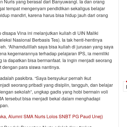
en Nuris yang berasal dari Banyuwangi. Ia dan orang
ai tempat mengenyam pendidikan sekaligus belajar
hidup mandiri, karena harus bisa hidup jauh dari orang
 disapa Vina ini melanjutkan kuliah di UIN Maliki
leksi Nasional Berbasis Tes). Ia tak henti-hentinya
h. “Alhamdulillah saya bisa kuliah di jurusan yang saya
ena kegemarannya terhadap pelajaran IPS, ia memiliki
g ia dapatkan bisa bermanfaat. Ia ingin menjadi seorang
t dengan para siswa nantinya.
 adalah paskibra. “Saya bersyukur pernah ikut
njadi seorang pribadi yang disiplin, tangguh, dan belajar
dengan sekolah”, ungkap gadis yang hobi bermain voli
SMA tersebut bisa menjadi bekal dalam menghadapi
epan.
Buka, Alumni SMA Nuris Lolos SNBT PG Paud Unej)