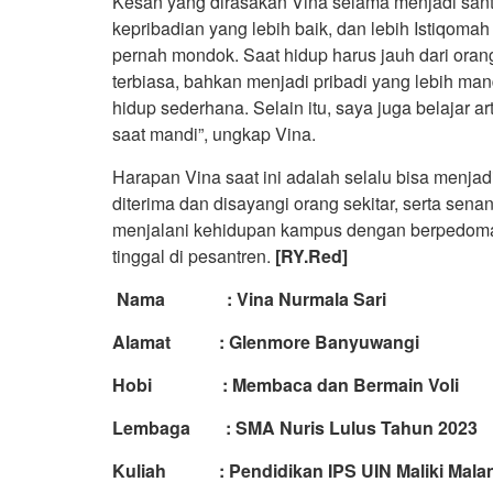
Kesan yang dirasakan Vina selama menjadi santr
kepribadian yang lebih baik, dan lebih Istiqoma
pernah mondok. Saat hidup harus jauh dari orang
terbiasa, bahkan menjadi pribadi yang lebih mandi
hidup sederhana. Selain itu, saya juga belajar a
saat mandi”, ungkap Vina.
Harapan Vina saat ini adalah selalu bisa menjadi
diterima dan disayangi orang sekitar, serta sena
menjalani kehidupan kampus dengan berpedoman 
tinggal di pesantren.
[RY.Red]
Nama : Vina Nurmala Sari
Alamat : Glenmore Banyuwangi
Hobi : Membaca dan Bermain Voli
Lembaga : SMA Nuris Lulus Tahun 2023
Kuliah : Pendidikan IPS UIN Maliki Mala