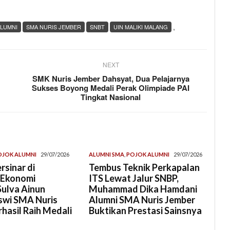
,
LUMNI
SMA NURIS JEMBER
SNBT
UIN MALIKI MALANG
NEXT
SMK Nuris Jember Dahsyat, Dua Pelajarnya
Sukses Boyong Medali Perak Olimpiade PAI
Tingkat Nasional
OJOK ALUMNI
29/07/2026
ALUMNI SMA
,
POJOK ALUMNI
29/07/2026
rsinar di
Tembus Teknik Perkapalan
 Ekonomi
ITS Lewat Jalur SNBP,
Sulva Ainun
Muhammad Dika Hamdani
swi SMA Nuris
Alumni SMA Nuris Jember
hasil Raih Medali
Buktikan Prestasi Sainsnya