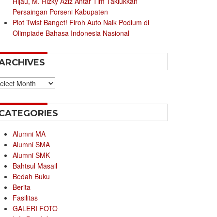
Hijau, M. Rizky Aziz Antar Tim Taklukkan
Persaingan Porseni Kabupaten
Plot Twist Banget! Firoh Auto Naik Podium di
Olimpiade Bahasa Indonesia Nasional
ARCHIVES
chives
CATEGORIES
Alumni MA
Alumni SMA
Alumni SMK
Bahtsul Masail
Bedah Buku
Berita
Fasilitas
GALERI FOTO