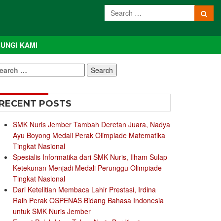
UNGI KAMI
earch
r:
RECENT POSTS
SMK Nuris Jember Tambah Deretan Juara, Nadya
Ayu Boyong Medali Perak Olimpiade Matematika
Tingkat Nasional
Spesialis Informatika dari SMK Nuris, Ilham Sulap
Ketekunan Menjadi Medali Perunggu Olimpiade
Tingkat Nasional
Dari Ketelitian Membaca Lahir Prestasi, Irdina
Raih Perak OSPENAS Bidang Bahasa Indonesia
untuk SMK Nuris Jember