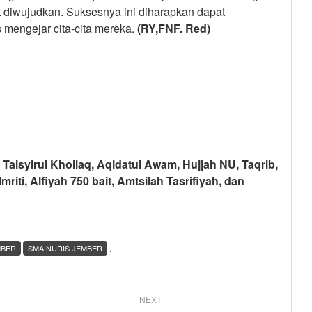
t diwujudkan. Suksesnya ini diharapkan dapat
 mengejar cita-cita mereka.
(RY,FNF. Red)
isyirul Khollaq, Aqidatul Awam, Hujjah NU, Taqrib,
iti, Alfiyah 750 bait, Amtsilah Tasrifiyah, dan
,
MBER
SMA NURIS JEMBER
NEXT