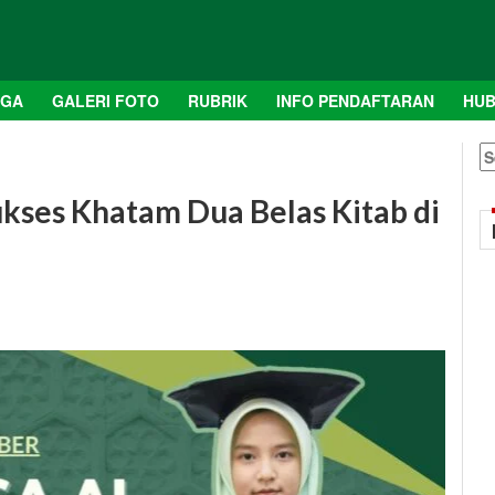
AGA
GALERI FOTO
RUBRIK
INFO PENDAFTARAN
HUB
S
fo
kses Khatam Dua Belas Kitab di