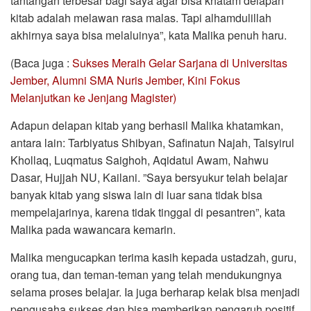
tantangan terbesar bagi saya agar bisa khatam delapan
kitab adalah melawan rasa malas. Tapi alhamdulillah
akhirnya saya bisa melaluinya”, kata Malika penuh haru.
(Baca juga :
Sukses Meraih Gelar Sarjana di Universitas
Jember, Alumni SMA Nuris Jember, Kini Fokus
Melanjutkan ke Jenjang Magister)
Adapun delapan kitab yang berhasil Malika khatamkan,
antara lain: Tarbiyatus Shibyan, Safinatun Najah, Taisyirul
Khollaq, Luqmatus Saighoh, Aqidatul Awam, Nahwu
Dasar, Hujjah NU, Kailani. ”Saya bersyukur telah belajar
banyak kitab yang siswa lain di luar sana tidak bisa
mempelajarinya, karena tidak tinggal di pesantren”, kata
Malika pada wawancara kemarin.
Malika mengucapkan terima kasih kepada ustadzah, guru,
orang tua, dan teman-teman yang telah mendukungnya
selama proses belajar. Ia juga berharap kelak bisa menjadi
pengusaha sukses dan bisa memberikan pengaruh positif