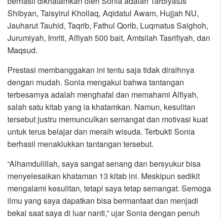
berhasil dikhatamkan oleh Sonia adalah Tarbiyatus
Shibyan, Taisyirul Khollaq, Aqidatul Awam, Hujjah NU,
Jauharut Tauhid, Taqrib, Fathul Qorib, Luqmatus Saighoh,
Jurumiyah, Imriti, Alfiyah 500 bait, Amtsilah Tasrifiyah, dan
Maqsud.
Prestasi membanggakan ini tentu saja tidak diraihnya
dengan mudah. Sonia mengakui bahwa tantangan
terbesarnya adalah menghafal dan memahami Alfiyah,
salah satu kitab yang ia khatamkan. Namun, kesulitan
tersebut justru memunculkan semangat dan motivasi kuat
untuk terus belajar dan meraih wisuda. Terbukti Sonia
berhasil menaklukkan tantangan tersebut.
“Alhamdulillah, saya sangat senang dan bersyukur bisa
menyelesaikan khataman 13 kitab ini. Meskipun sedikit
mengalami kesulitan, tetapi saya tetap semangat. Semoga
ilmu yang saya dapatkan bisa bermanfaat dan menjadi
bekal saat saya di luar nanti,” ujar Sonia dengan penuh