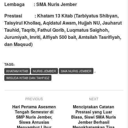
Lembaga : SMA Nuris Jember
Prestasi : Khatam 13 Kitab (Tarbiyatus Shibyan,
Taisyirul Khollaq, Aqidatul Awam, Hujjah NU, Jauharut
Tauhid, Taqrib, Fathul Qorib, Luqmatus Saighoh,
Jurumiyah, Imriti, Alfiyah 500 bait, Amtsilah Tasrifiyah,
dan Maqsud)
TAGS:
,
KHATAM KITAB
NURIS JEMBER
SMA NURIS JEMBER
WISUDA KITAB DAN TAHFIDZ
PREVIOUS
NEXT
Hari Pertama Asesmen
Menciptakan Catatan
Tengah Semester di
Prestasi yang Luar
SMP Nuris Jember,
Biasa, Siswi SMA Nuris
Siswa Antusias
Jember Berhasil
Menyambut Libur
Mengkhatamkan Tiga