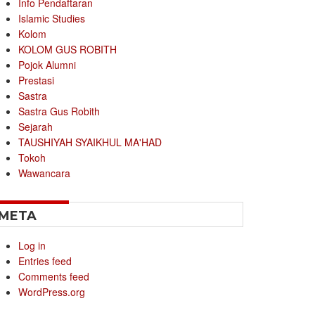
Info Pendaftaran
Islamic Studies
Kolom
KOLOM GUS ROBITH
Pojok Alumni
Prestasi
Sastra
Sastra Gus Robith
Sejarah
TAUSHIYAH SYAIKHUL MA'HAD
Tokoh
Wawancara
META
Log in
Entries feed
Comments feed
WordPress.org