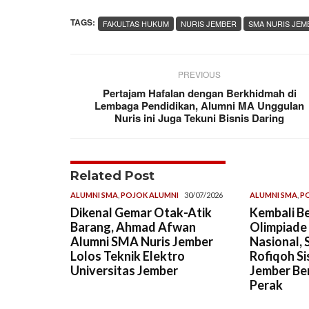
TAGS:
FAKULTAS HUKUM
NURIS JEMBER
SMA NURIS JEM
PREVIOUS
Pertajam Hafalan dengan Berkhidmah di
Lembaga Pendidikan, Alumni MA Unggulan
Nuris ini Juga Tekuni Bisnis Daring
Related Post
ALUMNI SMA
,
POJOK ALUMNI
30/07/2026
ALUMNI SMA
,
P
Dikenal Gemar Otak-Atik
Kembali Be
Barang, Ahmad Afwan
Olimpiade
Alumni SMA Nuris Jember
Nasional, 
Lolos Teknik Elektro
Rofiqoh Si
Universitas Jember
Jember Ber
Perak