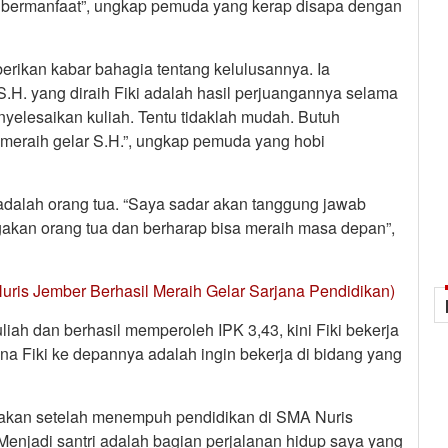
g bermanfaat”, ungkap pemuda yang kerap disapa dengan
rikan kabar bahagia tentang kelulusannya. Ia
S.H. yang diraih Fiki adalah hasil perjuangannya selama
enyelesaikan kuliah. Tentu tidaklah mudah. Butuh
meraih gelar S.H.”, ungkap pemuda yang hobi
adalah orang tua. “Saya sadar akan tanggung jawab
kan orang tua dan berharap bisa meraih masa depan”,
ris Jember Berhasil Meraih Gelar Sarjana Pendidikan)
iah dan berhasil memperoleh IPK 3,43, kini Fiki bekerja
na Fiki ke depannya adalah ingin bekerja di bidang yang
akan setelah menempuh pendidikan di SMA Nuris
Menjadi santri adalah bagian perjalanan hidup saya yang