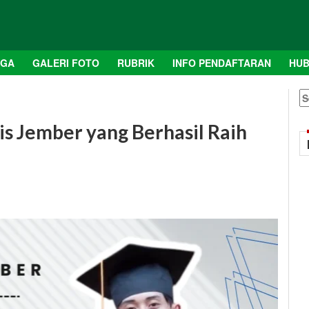
AGA
GALERI FOTO
RUBRIK
INFO PENDAFTARAN
HUB
S
fo
s Jember yang Berhasil Raih