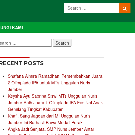
UNGI KAMI
earch
r:
RECENT POSTS
Shafana Almira Ramadhani Persembahkan Juara
2 Olimpiade IPA untuk MTs Unggulan Nuris
Jember
Keysha Ayu Sabrina Siswi MTs Unggulan Nuris
Jember Raih Juara 1 Olimpiade IPA Festival Anak
Gemilang Tingkat Kabupaten
Khafi, Sang Jagoan dari MI Unggulan Nuris
Jember Ini Berhasil Bawa Medali Perak
Angka Jadi Senjata, SMP Nuris Jember Antar