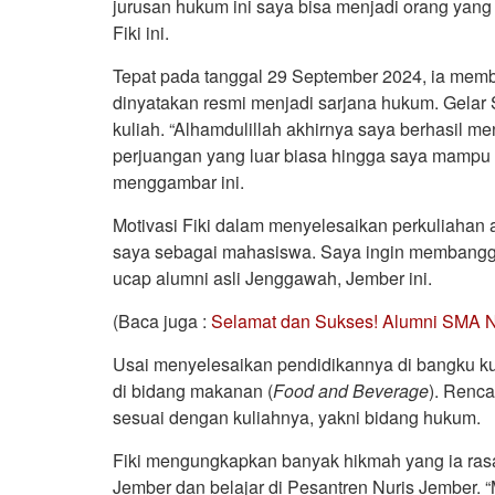
jurusan hukum ini saya bisa menjadi orang yan
Fiki ini.
Tepat pada tanggal 29 September 2024, ia membe
dinyatakan resmi menjadi sarjana hukum. Gelar 
kuliah. “Alhamdulillah akhirnya saya berhasil m
perjuangan yang luar biasa hingga saya mampu 
menggambar ini.
Motivasi Fiki dalam menyelesaikan perkuliahan 
saya sebagai mahasiswa. Saya ingin membangga
ucap alumni asli Jenggawah, Jember ini.
(Baca juga :
Selamat dan Sukses! Alumni SMA Nu
Usai menyelesaikan pendidikannya di bangku kul
di bidang makanan (
Food and Beverage
). Renca
sesuai dengan kuliahnya, yakni bidang hukum.
Fiki mengungkapkan banyak hikmah yang ia ras
Jember dan belajar di Pesantren Nuris Jember. “