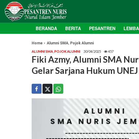
BERANDA
BERITA
PESANTREN
LEMB
,
Home
Alumni SMA
Pojok Alumni
ALUMNI SMA
,
POJOK ALUMNI
30/04/2025
457
Fiki Azmy, Alumni SMA Nuri
Gelar Sarjana Hukum UNEJ