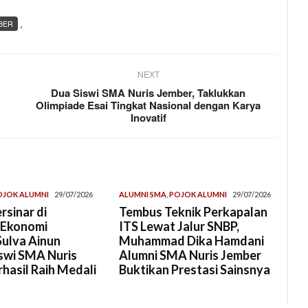
,
BER
NEXT
Dua Siswi SMA Nuris Jember, Taklukkan
Olimpiade Esai Tingkat Nasional dengan Karya
Inovatif
OJOK ALUMNI
29/07/2026
ALUMNI SMA
,
POJOK ALUMNI
29/07/2026
rsinar di
Tembus Teknik Perkapalan
 Ekonomi
ITS Lewat Jalur SNBP,
Sulva Ainun
Muhammad Dika Hamdani
swi SMA Nuris
Alumni SMA Nuris Jember
hasil Raih Medali
Buktikan Prestasi Sainsnya