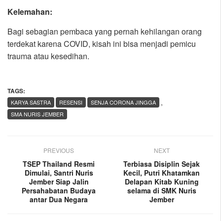
Kelemahan:
Bagi sebagian pembaca yang pernah kehilangan orang
terdekat karena COVID, kisah ini bisa menjadi pemicu
trauma atau kesedihan.
TAGS:
,
KARYA SASTRA
RESENSI
SENJA CORONA JINGGA
SMA NURIS JEMBER
PREVIOUS
NEXT
TSEP Thailand Resmi
Terbiasa Disiplin Sejak
Dimulai, Santri Nuris
Kecil, Putri Khatamkan
Jember Siap Jalin
Delapan Kitab Kuning
Persahabatan Budaya
selama di SMK Nuris
antar Dua Negara
Jember