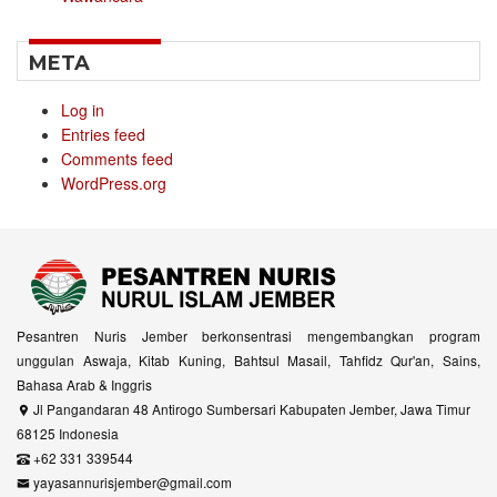
META
Log in
Entries feed
Comments feed
WordPress.org
Pesantren Nuris Jember berkonsentrasi mengembangkan program
unggulan Aswaja, Kitab Kuning, Bahtsul Masail, Tahfidz Qur'an, Sains,
Bahasa Arab & Inggris
Jl Pangandaran 48 Antirogo Sumbersari Kabupaten Jember, Jawa Timur
68125 Indonesia
+62 331 339544
yayasannurisjember@gmail.com