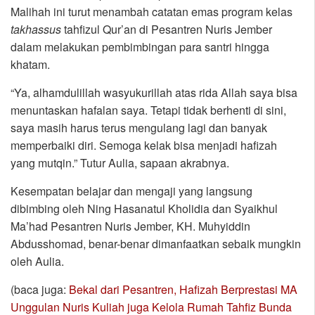
Malihah ini turut menambah catatan emas program kelas
takhassus
tahfizul Qur’an di Pesantren Nuris Jember
dalam melakukan pembimbingan para santri hingga
khatam.
“Ya, alhamdulillah wasyukurillah atas rida Allah saya bisa
menuntaskan hafalan saya. Tetapi tidak berhenti di sini,
saya masih harus terus mengulang lagi dan banyak
memperbaiki diri. Semoga kelak bisa menjadi hafizah
yang mutqin.” Tutur Aulia, sapaan akrabnya.
Kesempatan belajar dan mengaji yang langsung
dibimbing oleh Ning Hasanatul Kholidia dan Syaikhul
Ma’had Pesantren Nuris Jember, KH. Muhyiddin
Abdusshomad, benar-benar dimanfaatkan sebaik mungkin
oleh Aulia.
(baca juga:
Bekal dari Pesantren, Hafizah Berprestasi MA
Unggulan Nuris Kuliah juga Kelola Rumah Tahfiz Bunda