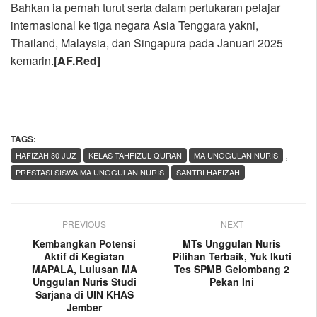
Bahkan ia pernah turut serta dalam pertukaran pelajar
internasional ke tiga negara Asia Tenggara yakni,
Thailand, Malaysia, dan Singapura pada Januari 2025
kemarin.
[AF.Red]
TAGS:
,
HAFIZAH 30 JUZ
KELAS TAHFIZUL QURAN
MA UNGGULAN NURIS
PRESTASI SISWA MA UNGGULAN NURIS
SANTRI HAFIZAH
PREVIOUS
NEXT
Kembangkan Potensi
MTs Unggulan Nuris
Aktif di Kegiatan
Pilihan Terbaik, Yuk Ikuti
MAPALA, Lulusan MA
Tes SPMB Gelombang 2
Unggulan Nuris Studi
Pekan Ini
Sarjana di UIN KHAS
Jember