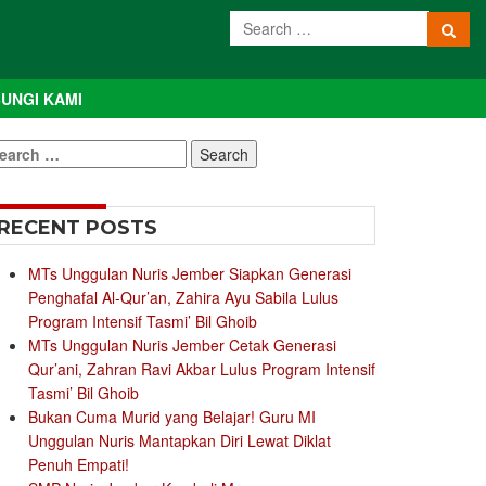
UNGI KAMI
earch
r:
RECENT POSTS
MTs Unggulan Nuris Jember Siapkan Generasi
Penghafal Al-Qur’an, Zahira Ayu Sabila Lulus
Program Intensif Tasmi’ Bil Ghoib
MTs Unggulan Nuris Jember Cetak Generasi
Qur’ani, Zahran Ravi Akbar Lulus Program Intensif
Tasmi’ Bil Ghoib
Bukan Cuma Murid yang Belajar! Guru MI
Unggulan Nuris Mantapkan Diri Lewat Diklat
Penuh Empati!