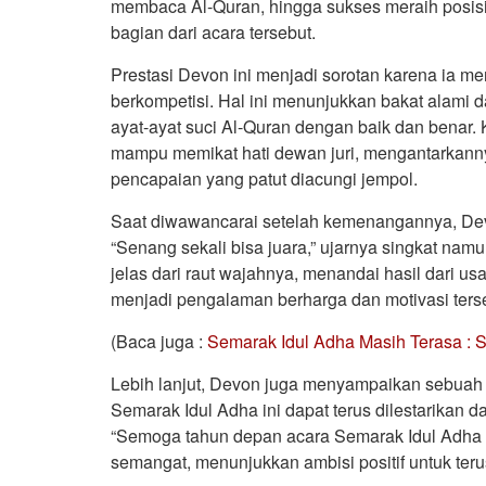
membaca Al-Quran, hingga sukses meraih posisi
bagian dari acara tersebut.
Prestasi Devon ini menjadi sorotan karena ia 
berkompetisi. Hal ini menunjukkan bakat ala
ayat-ayat suci Al-Quran dengan baik dan benar
mampu memikat hati dewan juri, mengantarkannya
pencapaian yang patut diacungi jempol.
Saat diwawancarai setelah kemenangannya, De
“Senang sekali bisa juara,” ujarnya singkat na
jelas dari raut wajahnya, menandai hasil dari u
menjadi pengalaman berharga dan motivasi terse
(Baca juga :
Semarak Idul Adha Masih Terasa : 
Lebih lanjut, Devon juga menyampaikan sebuah h
Semarak Idul Adha ini dapat terus dilestarikan 
“Semoga tahun depan acara Semarak Idul Adha d
semangat, menunjukkan ambisi positif untuk ter