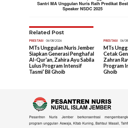
Santri MA Unggulan Nuris Raih Predikat Bes
Speaker NSDC 2025
Related Post
PRESTASI
06/08/2026
PRESTASI
06/08
MTs Unggulan Nuris Jember
MTs Unggu
Siapkan Generasi Penghafal
Cetak Gene
Al-Qur’an, Zahira Ayu Sabila
Zahran Rav
Lulus Program Intensif
Program In
Tasmi’ Bil Ghoib
Ghoib
Pesantren Nuris Jember berkonsentrasi mengembangk
program unggulan Aswaja, Kitab Kuning, Bahtsul Masail, Tahf