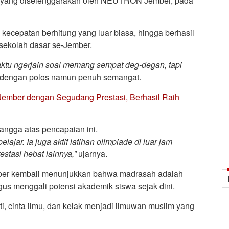
ang diselenggarakan oleh NEUTRON Jember, pada
kecepatan berhitung yang luar biasa, hingga berhasil
 sekolah dasar se-Jember.
aktu ngerjain soal memang sempat deg-degan, tapi
a dengan polos namun penuh semangat.
 Jember dengan Segudang Prestasi, Berhasil Raih
ngga atas pencapaian ini.
ajar. Ia juga aktif latihan olimpiade di luar jam
estasi hebat lainnya,”
ujarnya.
mber kembali menunjukkan bahwa madrasah adalah
gus menggali potensi akademik siswa sejak dini.
i, cinta ilmu, dan kelak menjadi ilmuwan muslim yang