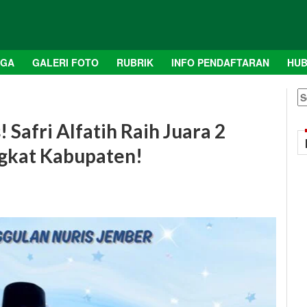
AGA
GALERI FOTO
RUBRIK
INFO PENDAFTARAN
HUB
S
fo
 Safri Alfatih Raih Juara 2
gkat Kabupaten!