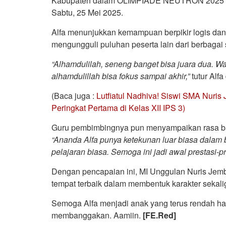
Kabupaten dalam OLIMPIADE NEUTRON 2025 y
Sabtu, 25 Mei 2025.
Alfa menunjukkan kemampuan berpikir logis dan 
mengungguli puluhan peserta lain dari berbagai
“
Alhamdulilah, seneng banget bisa juara dua. W
alhamdulillah bisa fokus sampai akhir,”
tutur Alf
(Baca juga :
Lutfiatul Nadhiva! Siswi SMA Nuris
Peringkat Pertama di Kelas XII IPS 3)
Guru pembimbingnya pun menyampaikan rasa ba
“Ananda
Alfa punya ketekunan luar biasa dalam bel
pelajaran biasa. Semoga ini jadi awal prestasi-pr
Dengan pencapaian ini, MI Unggulan Nuris Je
tempat terbaik dalam membentuk karakter sekali
Semoga Alfa menjadi anak yang terus rendah hat
membanggakan. Aamiin.
[FE.Red]