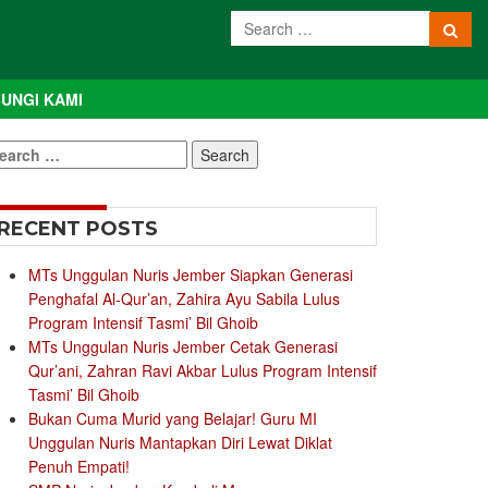
UNGI KAMI
earch
r:
RECENT POSTS
MTs Unggulan Nuris Jember Siapkan Generasi
Penghafal Al-Qur’an, Zahira Ayu Sabila Lulus
Program Intensif Tasmi’ Bil Ghoib
MTs Unggulan Nuris Jember Cetak Generasi
Qur’ani, Zahran Ravi Akbar Lulus Program Intensif
Tasmi’ Bil Ghoib
Bukan Cuma Murid yang Belajar! Guru MI
Unggulan Nuris Mantapkan Diri Lewat Diklat
Penuh Empati!