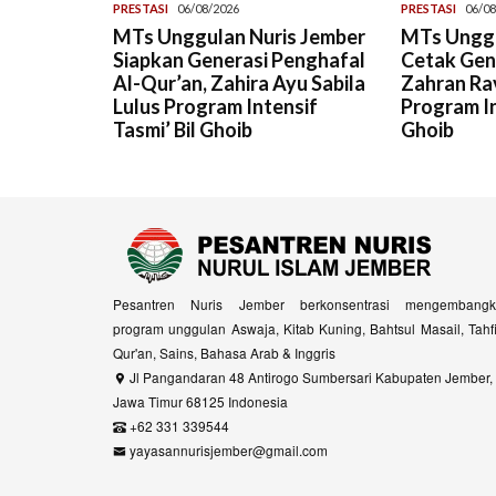
PRESTASI
06/08/2026
PRESTASI
06/08
MTs Unggulan Nuris Jember
MTs Unggu
Siapkan Generasi Penghafal
Cetak Gene
Al-Qur’an, Zahira Ayu Sabila
Zahran Rav
Lulus Program Intensif
Program In
Tasmi’ Bil Ghoib
Ghoib
Pesantren Nuris Jember berkonsentrasi mengembangk
program unggulan Aswaja, Kitab Kuning, Bahtsul Masail, Tahf
Qur'an, Sains, Bahasa Arab & Inggris
Jl Pangandaran 48 Antirogo Sumbersari Kabupaten Jember,
Jawa Timur 68125 Indonesia
+62 331 339544
yayasannurisjember@gmail.com