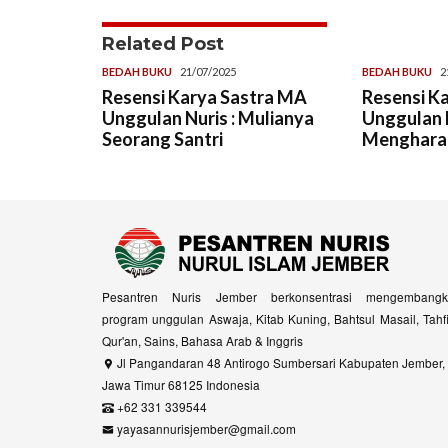
Related Post
BEDAH BUKU
21/07/2025
BEDAH BUKU
2
Resensi Karya Sastra MA
Resensi K
Unggulan Nuris : Mulianya
Unggulan N
Seorang Santri
Menghara
Pesantren Nuris Jember berkonsentrasi mengembangk
program unggulan Aswaja, Kitab Kuning, Bahtsul Masail, Tahf
Qur'an, Sains, Bahasa Arab & Inggris
Jl Pangandaran 48 Antirogo Sumbersari Kabupaten Jember,
Jawa Timur 68125 Indonesia
+62 331 339544
yayasannurisjember@gmail.com