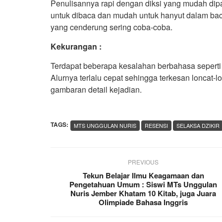
Penulisannya rapi dengan diksi yang mudah di
untuk dibaca dan mudah untuk hanyut dalam b
yang cenderung sering coba-coba.
Kekurangan :
Terdapat beberapa kesalahan berbahasa seperti is
Alurnya terlalu cepat sehingga terkesan loncat-
gambaran detail kejadian.
TAGS:
MTS UNGGULAN NURIS
RESENSI
SELAKSA DZIKIR
PREVIOUS
Tekun Belajar Ilmu Keagamaan dan
Pengetahuan Umum : Siswi MTs Unggulan
Nuris Jember Khatam 10 Kitab, juga Juara
Olimpiade Bahasa Inggris