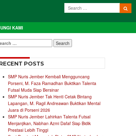
UNGI KAMI
earch
r:
RECENT POSTS
SMP Nuris Jember Kembali Mengguncang
Porseni, M. Faza Ramadhan Buktikan Talenta
Futsal Muda Siap Bersinar
SMP Nuris Jember Tak Henti Cetak Bintang
Lapangan, M. Ragil Andreawan Buktikan Mental
Juara di Porseni 2026
SMP Nuris Jember Lahirkan Talenta Futsal
Menjanjikan, Nabhan Azmi Dafaf Siap Bidik
Prestasi Lebih Tinggi