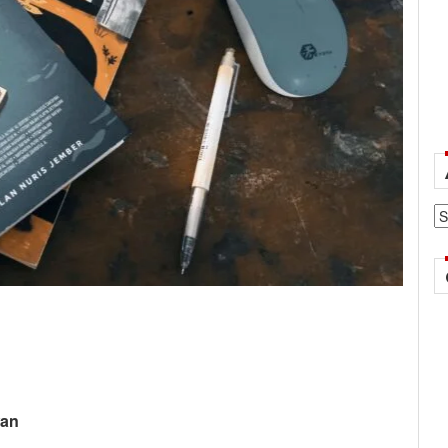
Ar
wan