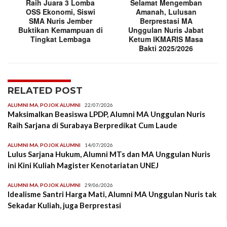
Raih Juara 3 Lomba
Selamat Mengemban
OSS Ekonomi, Siswi
Amanah, Lulusan
SMA Nuris Jember
Berprestasi MA
Buktikan Kemampuan di
Unggulan Nuris Jabat
Tingkat Lembaga
Ketum IKMARIS Masa
Bakti 2025/2026
RELATED POST
ALUMNI MA
,
POJOK ALUMNI
22/07/2026
Maksimalkan Beasiswa LPDP, Alumni MA Unggulan Nuris
Raih Sarjana di Surabaya Berpredikat Cum Laude
ALUMNI MA
,
POJOK ALUMNI
14/07/2026
Lulus Sarjana Hukum, Alumni MTs dan MA Unggulan Nuris
ini Kini Kuliah Magister Kenotariatan UNEJ
ALUMNI MA
,
POJOK ALUMNI
29/06/2026
Idealisme Santri Harga Mati, Alumni MA Unggulan Nuris tak
Sekadar Kuliah, juga Berprestasi