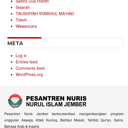
Sastra Gus Robith
Sejarah
TAUSHIYAH SYAIKHUL MA'HAD
Tokoh
Wawancara
META
Log in
Entries feed
Comments feed
WordPress.org
Pesantren Nuris Jember berkonsentrasi mengembangkan program
unggulan Aswaja, Kitab Kuning, Bahtsul Masail, Tahfidz Qur'an, Sains,
Bahasa Arab & Inggris