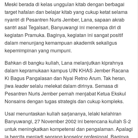
Meski berada di kelas unggulan kitab dengan berbagai
target hafalan dan belajar kitab yang cukup ketat selama
nyantri di Pesantren Nuris Jember, Lana, sapaan akrab
santri asal Tegalsari, Banyuwangi ini menempa diri di
kegiatan Pramuka. Baginya, kegiatan ini sangat positif
dalam menunjang kemampuan akademik sekaligus
kepemimpinan yang mumpuni.
Bahkan di bangku kuliah, Lana melanjutkan kiprahnya
dalam kepramukaan kampus UIN KHAS Jember Racana
Ki Bagus Pangalasan dan Nyai Retno Arum. Tak heran,
jiwa
leader
selalu melekat dalam dirinya. Semasa di
Pesantren Nuris Jember pernah menjabat Ketua Ekskul
Nonsains dengan tugas strategis dan cukup kompleks.
Usai menuntaskan kuliah sarjananya, lelaki kelahiran
Banyuwangi, 27 November 2002 ini berencana kuliah S-2
untuk meningkatkan kompetensi dan pengalaman. Apalagi
ia bercita menjadi seorang konselor profesional. Baginya,