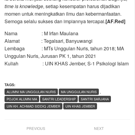
time is knowledge
, setiap kesempatan harus dijadikan
momen untuk meningkatkan ilmu dan kebermanfaatan.
Semoga selalu sukses dan impiannya tercapai.
[AF.Red]
Nama : M Irfan Maulana
Alamat : Tegalsari, Banyuwangi
Lembaga : MTs Unggulan Nuris, tahun 2018; MA
Unggulan Nuris, Jurusan PK 1, tahun 2021
Kuliah : UIN KHAS Jember, S-1 Psikologi Islam
TAGS:
,
ALUMNI MA UNGGULAN NURIS
MA UNGGULAN NURIS
POJOK ALUMNI MA
SANTRI LEADERSHIP
SANTRI SARJANA
UIN KH. ACHMAD SIDDIQ JEMBER
UIN KHAS JEMBER
PREVIOUS
NEXT