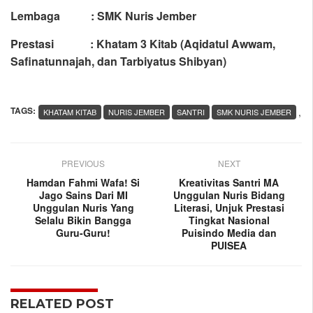
Lembaga : SMK Nuris Jember
Prestasi : Khatam 3 Kitab (Aqidatul Awwam,
Safinatunnajah, dan Tarbiyatus Shibyan)
TAGS:
,
KHATAM KITAB
NURIS JEMBER
SANTRI
SMK NURIS JEMBER
PREVIOUS
NEXT
Hamdan Fahmi Wafa! Si
Kreativitas Santri MA
Jago Sains Dari MI
Unggulan Nuris Bidang
Unggulan Nuris Yang
Literasi, Unjuk Prestasi
Selalu Bikin Bangga
Tingkat Nasional
Guru-Guru!
Puisindo Media dan
PUISEA
RELATED POST